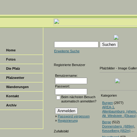
Home
Erweiterte Suche
Fotos
Registrierte Benutzer
Pfalzbilder - Image Galle
Die Pfalz
Benutzername:
Pfalzwetter
Passwort:
Wanderungen
Kategorien
Kontakt
Beim nächsten Besuch
automatisch anmelden?
Burgen
(2977)
Archiv
AREA-1
,
Altenbaumburg_(ehem.
Alt_Windstein_(Elsass)
»
Password vergessen
»
Registrierung
Berge
(512)
Donnersberg_(689m)
Kesselberg (662m)
...
Zufallsbild