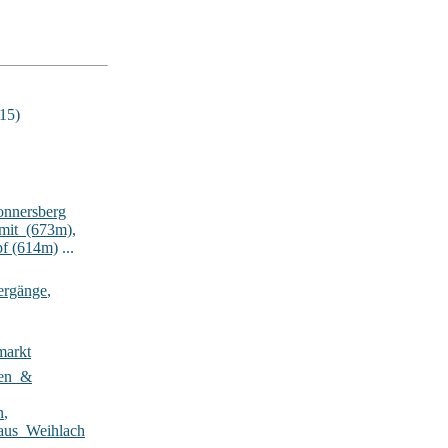
15)
onnersberg
lmit_(673m)
,
pf (614m)
...
ergänge
,
markt
ten_&
n
,
aus_Weihlach