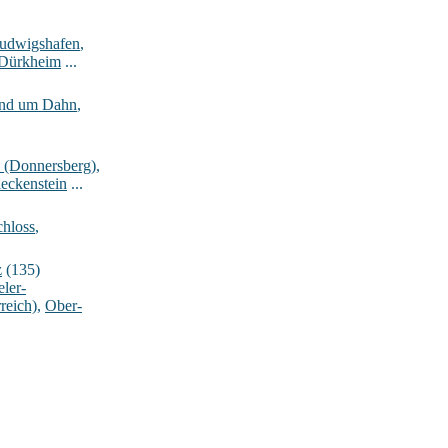
Ludwigshafen
,
-Dürkheim
...
rund um Dahn
,
_(Donnersberg)
,
eckenstein
...
hloss
,
z
(135)
ler-
reich)
,
Ober-