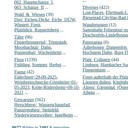
...
062_Hauptschanze_I
,
063_Schanze_II
...
Diverses
(422)
Lost-Places
,
Ebertpark-
Wald_&_Wiesen
(39)
Riesenrad-CityStar-Bad
Drei_Eichen-Dicke_Eiche_DÜW
,
Wingert_Forst
,
Wanderungen
(12)
Pfalzblick_Ruppertsberg
...
Sagenhafte Felsentour 
Drachenfels-Lindelbrunn
Täler
(96)
Finsterbrunnertal/_Trippstadt
,
Panoramas
(6)
Moosbachtal/_Dahn
,
Adlerbogen_Dannenfels
Poppenthal/_Wachenheim
...
Hochstein Dahn
,
Burg Fl
Flora
(1239)
Pfalz_Collagen
(44)
Frühling
,
Sommer
,
Herbst
...
Limburg
,
Hambacher Ssc
Flaggenturm
...
Fauna
(42)
Eidechsen~29-09-2025
,
Fotos außerhalb der Pfal
Weinbergschnecke-Gönnheim~01-
Ligurien-Italien
,
Kitzbühe
05-2023
,
Kröte-Rödersheim~09-10-
Alpen/_Glemmtal_(Öster
2021
...
Allgäu
...
Gewaesser
(562)
Herschberg/_Wasserschaupfad
,
Panzergraben/_Steinfeld
,
Niederwiesenweiher/_Iggelheim
...
8677
Bilder in
2401
Kategorien.