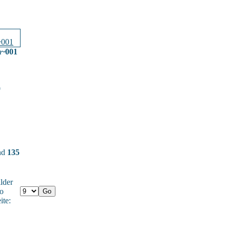
m~001
0
und
135
lder
o
ite: