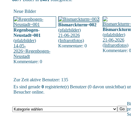
Neue Bilder
Bismarckturm~002
Bismarcktur
Regenbogen-
(
pfalzbilder
)
(
pfalzbilder
)
Neustadt~001
21-06-2026
21-06-2026
(
pfalzbilder
)
(Infrarotfotos)
(Infrarotfotos)
14-05-
Kommentare: 0
Kommentare: 
2026~Regenbogen-
Neustadt
Kommentare: 0
Zur Zeit aktive Benutzer: 135
Es sind gerade
0
registrierte(r) Benutzer (0 davon unsichtbar) 
Besucher online.
Bi
pr
Se