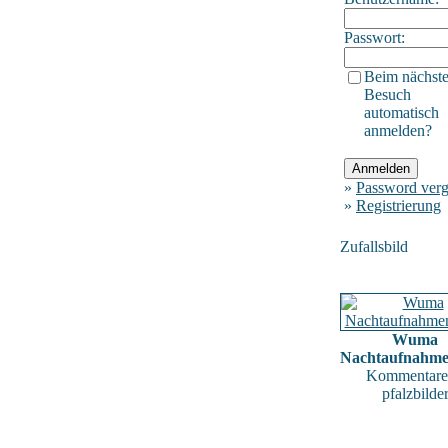
Passwort:
Beim nächst
Besuch
automatisch
anmelden?
»
Password verg
»
Registrierung
Zufallsbild
Wuma
Nachtaufnahm
Kommentare
pfalzbilde