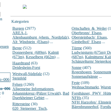
en
Kategorien
Burgen
(2977)
Ortschaften_&_Weiler
(1
AREA-1
,
Oberbronn/_Elsass
,
Altenbaumburg_(ehem._Nordpfalz)
,
Obersteinbach/_Elsass
,
Alt_Windstein_(Elsass)
...
Gimbelhof/_Elsass
...
essen
Berge
(512)
Türme
(560)
Donnersberg_(689m)
,
Kalmit
Ludwigsturm (675m)/ D
(673m)
,
Kesselberg (662m)
...
(687m)
,
Kalmitturm/ Ka
Schänzelturm/ Steigerko
Haardtrand
(63)
Deidesheim-Forst
Sonne
(407)
Regenbogen
,
Sonnenunt
Westwall-Südpfalz
(12)
Sonnenaufgänge
...
Steinfeld
Feste
(109)
Felsen
(1260)
Weihnachtsmarkt
,
Wurst
en~006
Allgemeine Informationen
,
: 0
Johanniskreuz (Pälzer Urwald)
,
Bad
Forsthäuser,_PWV_Hüt
r
Duerkheimer Gebiet
...
NFHs
(35)
NFH Harzofen/_Elmstei
Rittersteine
(30)
Bärenbrunnerhof
,
Forsth
020_Steinerner_Tisch
,