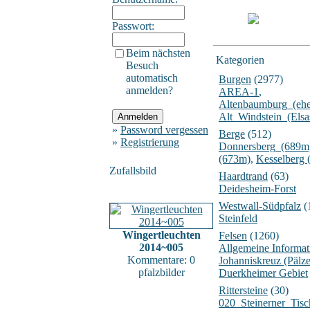
Passwort:
Beim nächsten
Kategorien
Besuch
automatisch
Burgen
(2977)
anmelden?
AREA-1
,
Altenbaumburg_(ehe
Alt_Windstein_(Elsa
»
Password vergessen
Berge
(512)
»
Registrierung
Donnersberg_(689m
(673m)
,
Kesselberg 
Zufallsbild
Haardtrand
(63)
Deidesheim-Forst
Westwall-Südpfalz
(
Steinfeld
Wingertleuchten
Felsen
(1260)
2014~005
Allgemeine Informat
Kommentare: 0
Johanniskreuz (Pälz
pfalzbilder
Duerkheimer Gebiet
Rittersteine
(30)
020_Steinerner_Tisc