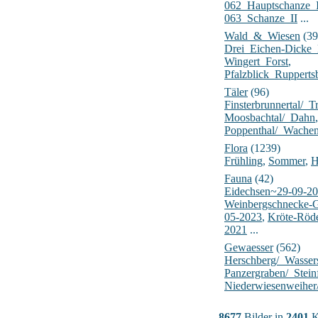
062_Hauptschanze_
063_Schanze_II
...
Wald_&_Wiesen
(39
Drei_Eichen-Dick
Wingert_Forst
,
Pfalzblick_Rupperts
Täler
(96)
Finsterbrunnertal/_Tr
Moosbachtal/_Dahn
,
Poppenthal/_Wache
Flora
(1239)
Frühling
,
Sommer
,
H
Fauna
(42)
Eidechsen~29-09-2
Weinbergschnecke-
05-2023
,
Kröte-Röd
2021
...
Gewaesser
(562)
Herschberg/_Wasser
Panzergraben/_Stein
Niederwiesenweiher
8677
Bilder in
2401
K