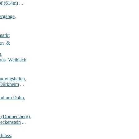
pf (614m)
...
ergänge
,
markt
ten_&
n
,
aus_Weihlach
Ludwigshafen
,
-Dürkheim
...
rund um Dahn
,
_(Donnersberg)
,
eckenstein
...
hloss
,