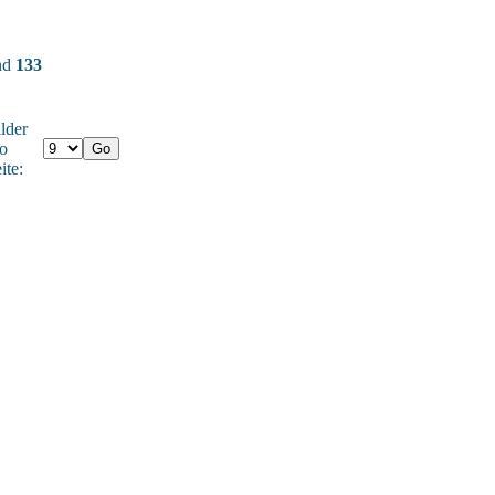
und
133
lder
o
ite: