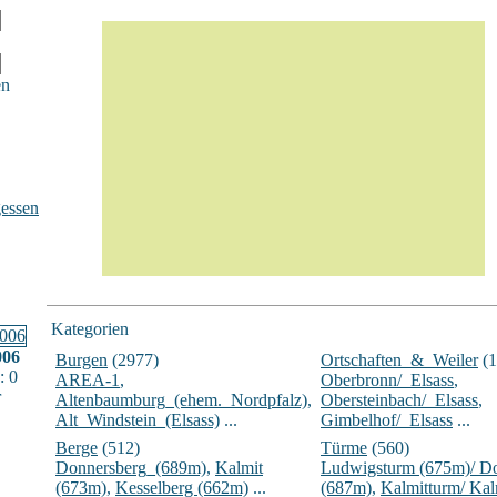
en
essen
Kategorien
006
Burgen
(2977)
Ortschaften_&_Weiler
(1
: 0
AREA-1
,
Oberbronn/_Elsass
,
r
Altenbaumburg_(ehem._Nordpfalz)
,
Obersteinbach/_Elsass
,
Alt_Windstein_(Elsass)
...
Gimbelhof/_Elsass
...
Berge
(512)
Türme
(560)
Donnersberg_(689m)
,
Kalmit
Ludwigsturm (675m)/ D
(673m)
,
Kesselberg (662m)
...
(687m)
,
Kalmitturm/ Ka