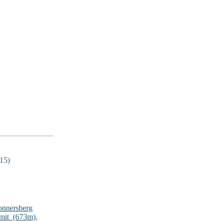
15)
onnersberg
lmit_(673m)
,