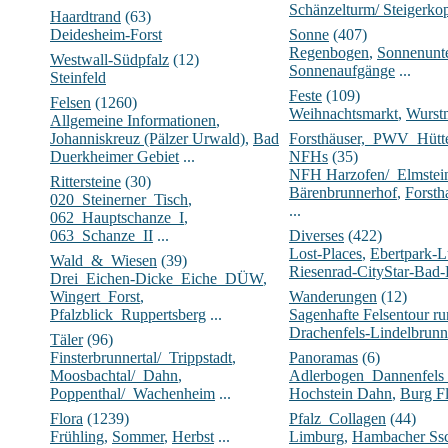
Schänzelturm/ Steigerko
Haardtrand
(63)
Deidesheim-Forst
Sonne
(407)
Regenbogen
,
Sonnenunt
Westwall-Südpfalz
(12)
Sonnenaufgänge
...
Steinfeld
Feste
(109)
Felsen
(1260)
Weihnachtsmarkt
,
Wurst
Allgemeine Informationen
,
Johanniskreuz (Pälzer Urwald)
,
Bad
Forsthäuser,_PWV_Hüt
Duerkheimer Gebiet
...
NFHs
(35)
NFH Harzofen/_Elmstei
Rittersteine
(30)
Bärenbrunnerhof
,
Forsth
020_Steinerner_Tisch
,
...
062_Hauptschanze_I
,
063_Schanze_II
...
Diverses
(422)
Lost-Places
,
Ebertpark-
Wald_&_Wiesen
(39)
Riesenrad-CityStar-Bad
Drei_Eichen-Dicke_Eiche_DÜW
,
Wingert_Forst
,
Wanderungen
(12)
Pfalzblick_Ruppertsberg
...
Sagenhafte Felsentour 
Drachenfels-Lindelbrunn
Täler
(96)
Finsterbrunnertal/_Trippstadt
,
Panoramas
(6)
Moosbachtal/_Dahn
,
Adlerbogen_Dannenfels
Poppenthal/_Wachenheim
...
Hochstein Dahn
,
Burg Fl
Flora
(1239)
Pfalz_Collagen
(44)
Frühling
,
Sommer
,
Herbst
...
Limburg
,
Hambacher Ssc