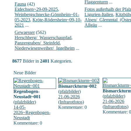
Flaggenturm
...
Fauna
(42)
Eidechsen~29-09-2025
,
Fotos außerhalb der Pfal
Weinbergschnecke-Gönnheim~01-
Ligurien-Italien
,
Kitzbühe
05-2023
,
Kröte-Rödersheim~09-10-
Alpen/_Glemmtal_(Öster
2021
...
Allgäu
...
Gewaesser
(562)
Herschberg/_Wasserschaupfad
,
Panzergraben/_Steinfeld
,
Niederwiesenweiher/_Iggelheim
...
8677
Bilder in
2401
Kategorien.
Neue Bilder
Bismarckturm~002
Bismarcktur
Regenbogen-
(
pfalzbilder
)
(
pfalzbilder
)
Neustadt~001
21-06-2026
21-06-2026
(
pfalzbilder
)
(Infrarotfotos)
(Infrarotfotos)
14-05-
Kommentare: 0
Kommentare: 
2026~Regenbogen-
Neustadt
Kommentare: 0