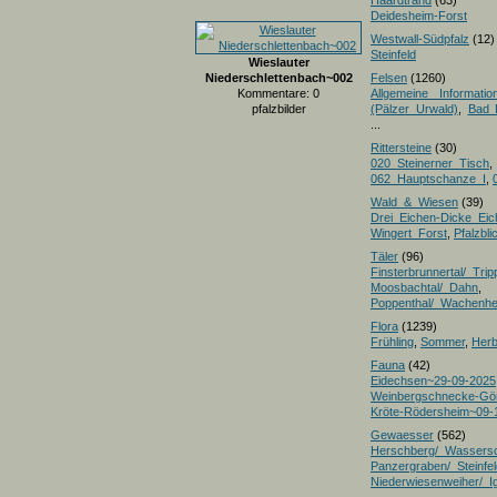
Haardtrand
(63)
Deidesheim-Forst
Westwall-Südpfalz
(12)
Steinfeld
Wieslauter
Niederschlettenbach~002
Felsen
(1260)
Kommentare: 0
Allgemeine Informatio
pfalzbilder
(Pälzer Urwald)
,
Bad 
...
Rittersteine
(30)
020_Steinerner_Tisch
,
062_Hauptschanze_I
,
Wald_&_Wiesen
(39)
Drei_Eichen-Dicke_E
Wingert_Forst
,
Pfalzbl
Täler
(96)
Finsterbrunnertal/_Trip
Moosbachtal/_Dahn
,
Poppenthal/_Wachenh
Flora
(1239)
Frühling
,
Sommer
,
Herb
Fauna
(42)
Eidechsen~29-09-2025
Weinbergschnecke-Gö
Kröte-Rödersheim~09-
Gewaesser
(562)
Herschberg/_Wassers
Panzergraben/_Steinfel
Niederwiesenweiher/_I