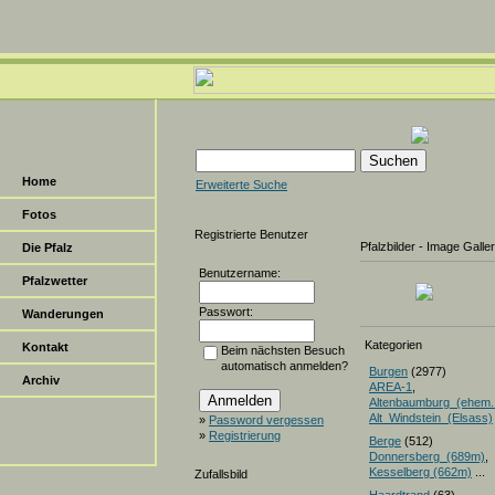
Home
Erweiterte Suche
Fotos
Registrierte Benutzer
Pfalzbilder - Image Galle
Die Pfalz
Benutzername:
Pfalzwetter
Passwort:
Wanderungen
Kategorien
Kontakt
Beim nächsten Besuch
automatisch anmelden?
Burgen
(2977)
Archiv
AREA-1
,
Altenbaumburg_(ehem.
Alt_Windstein_(Elsass)
»
Password vergessen
»
Registrierung
Berge
(512)
Donnersberg_(689m)
Kesselberg (662m)
...
Zufallsbild