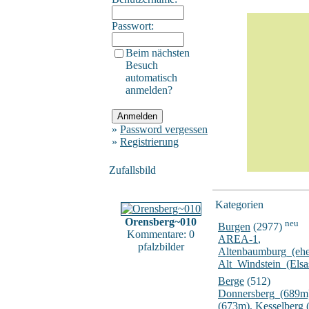
Passwort:
Beim nächsten
Besuch
automatisch
anmelden?
»
Password vergessen
»
Registrierung
Zufallsbild
Kategorien
Orensberg~010
neu
Burgen
(2977)
Kommentare: 0
AREA-1
,
pfalzbilder
Altenbaumburg_(ehe
Alt_Windstein_(Elsa
Berge
(512)
Donnersberg_(689m
(673m)
,
Kesselberg 