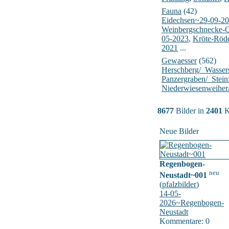
Fauna
(42)
Eidechsen~29-09-2
Weinbergschnecke-
05-2023
,
Kröte-Röd
2021
...
Gewaesser
(562)
Herschberg/_Wasser
Panzergraben/_Stein
Niederwiesenweiher
8677
Bilder in
2401
K
Neue Bilder
Regenbogen-
neu
Neustadt~001
(
pfalzbilder
)
14-05-
2026~Regenbogen-
Neustadt
Kommentare: 0