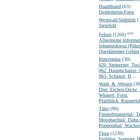
Haardtrand
(63)
Deidesheim-Forst
Westwall-Südpfalz
(
Steinfeld
neu
Felsen
(1260)
Allgemeine Informat
Johanniskreuz (Pälz
Duerkheimer Gebiet
Rittersteine
(30)
020_Steinerner_Tisc
062_Hauptschanze_
063_Schanze_II
...
Wald_&_Wiesen
(39
Drei_Eichen-Dick
Wingert_Forst
,
Pfalzblick_Rupperts
Täler
(96)
Finsterbrunnertal/_Tr
Moosbachtal/_Dahn
,
Poppenthal/_Wache
Flora
(1239)
Frühling
,
Sommer
,
H