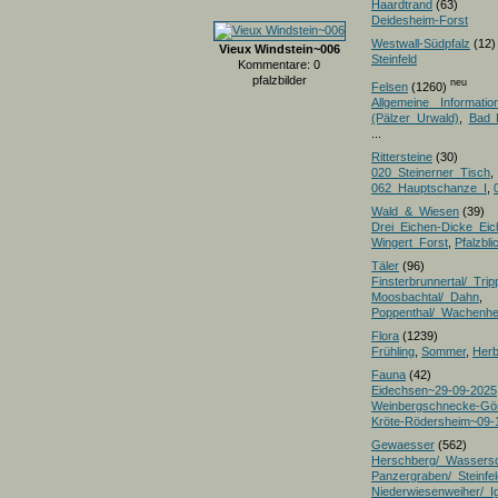
Haardtrand
(63)
Deidesheim-Forst
Westwall-Südpfalz
(12)
Vieux Windstein~006
Steinfeld
Kommentare: 0
pfalzbilder
neu
Felsen
(1260)
Allgemeine Informatio
(Pälzer Urwald)
,
Bad 
...
Rittersteine
(30)
020_Steinerner_Tisch
,
062_Hauptschanze_I
,
Wald_&_Wiesen
(39)
Drei_Eichen-Dicke_E
Wingert_Forst
,
Pfalzbl
Täler
(96)
Finsterbrunnertal/_Trip
Moosbachtal/_Dahn
,
Poppenthal/_Wachenh
Flora
(1239)
Frühling
,
Sommer
,
Herb
Fauna
(42)
Eidechsen~29-09-2025
Weinbergschnecke-Gö
Kröte-Rödersheim~09-
Gewaesser
(562)
Herschberg/_Wassers
Panzergraben/_Steinfel
Niederwiesenweiher/_I