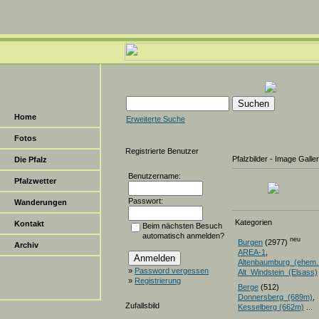
Home
Erweiterte Suche
Fotos
Registrierte Benutzer
Pfalzbilder - Image Galle
Die Pfalz
Benutzername:
Pfalzwetter
Passwort:
Wanderungen
Kategorien
Kontakt
Beim nächsten Besuch
automatisch anmelden?
neu
Burgen
(2977)
Archiv
AREA-1
,
Altenbaumburg_(ehem.
»
Password vergessen
Alt_Windstein_(Elsass)
»
Registrierung
Berge
(512)
Donnersberg_(689m)
Zufallsbild
Kesselberg (662m)
...