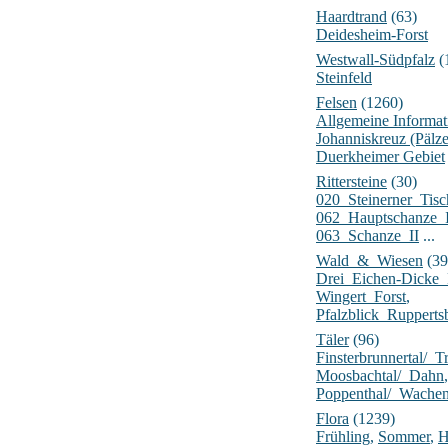
Haardtrand
(63)
Deidesheim-Forst
Westwall-Südpfalz
(
Steinfeld
Felsen
(1260)
Allgemeine Informat
Johanniskreuz (Pälz
Duerkheimer Gebiet
Rittersteine
(30)
020_Steinerner_Tisc
062_Hauptschanze_
063_Schanze_II
...
Wald_&_Wiesen
(39
Drei_Eichen-Dick
Wingert_Forst
,
Pfalzblick_Rupperts
Täler
(96)
Finsterbrunnertal/_Tr
Moosbachtal/_Dahn
,
Poppenthal/_Wache
Flora
(1239)
Frühling
,
Sommer
,
H