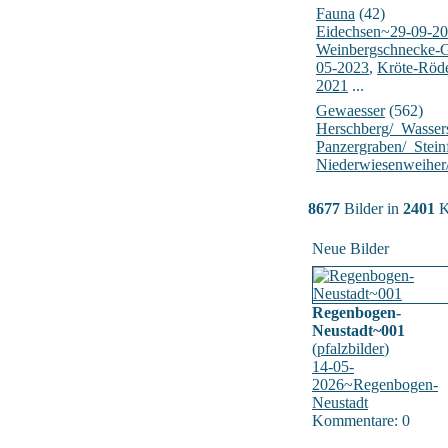
Fauna
(42)
Eidechsen~29-09-2
Weinbergschnecke-
05-2023
,
Kröte-Röd
2021
...
Gewaesser
(562)
Herschberg/_Wasser
Panzergraben/_Stein
Niederwiesenweiher
8677
Bilder in
2401
K
Neue Bilder
Regenbogen-
Neustadt~001
(
pfalzbilder
)
14-05-
2026~Regenbogen-
Neustadt
Kommentare: 0