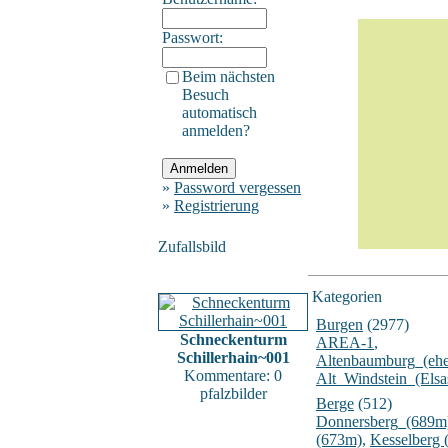
Passwort:
Beim nächsten
Besuch
automatisch
anmelden?
»
Password vergessen
»
Registrierung
Zufallsbild
Kategorien
Burgen
(2977)
Schneckenturm
AREA-1
,
Schillerhain~001
Altenbaumburg_(ehe
Kommentare: 0
Alt_Windstein_(Elsa
pfalzbilder
Berge
(512)
Donnersberg_(689m
(673m)
,
Kesselberg 