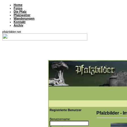
Home
Fotos
Die Pfalz
Pfalzwetter
Wanderungen
Kontakt
Archiv
pfalzbilder.net
Registrierte Benutzer
Pfalzbilder - 
Benutzername: