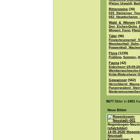
,
(Pälzer Urwald)
Bad
Rittersteine
(30)
020_Steinerner_Tis
062_Hauptschanze_
Wald_&_Wiesen
(3
Drei_Eichen-Dicke
,
Wingert_Forst
Pfal
Täler
(96)
Finsterbrunnertal/_T
,
Moosbachtal/_Dahn
Poppenthal/_Wache
Flora
(1239)
,
,
Frühling
Sommer
H
Fauna
(42)
Eidechsen~29-09-2
Weinbergschnecke-
Kröte-Rödersheim~0
Gewaesser
(562)
Herschberg/_Wasse
Panzergraben/_Stein
Niederwiesenweiher
8677
Bilder in
2401
Kat
Neue Bilder
Regenbogen-Neust
(
pfalzbilder
)
14-05-2026~Regenb
Neustadt
Kommentare: 0