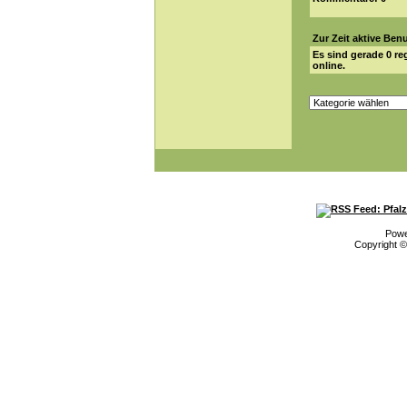
Zur Zeit aktive Ben
Es sind gerade
0
reg
online.
Pow
Copyright 