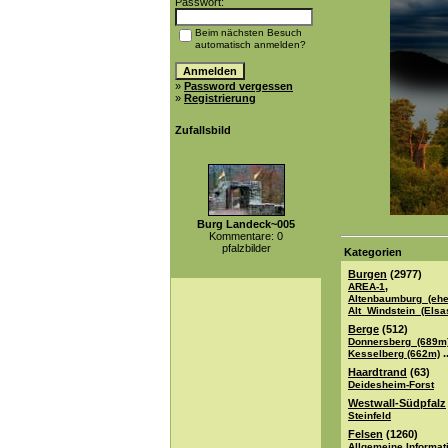
Passwort:
Beim nächsten Besuch
automatisch anmelden?
»
Password vergessen
»
Registrierung
Zufallsbild
Burg Landeck~005
Kommentare: 0
pfalzbilder
Kategorien
Burgen
(2977)
,
AREA-1
Altenbaumburg_(ehe
Alt_Windstein_(Elsa
Berge
(512)
Donnersberg_(689m
..
Kesselberg (662m)
Haardtrand
(63)
Deidesheim-Forst
Westwall-Südpfalz
Steinfeld
Felsen
(1260)
Allgemeine Informat