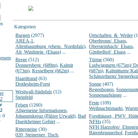
en
Kategorien
Burgen
(2977)
Ortschaften_&_Weiler
(1
AREA-1
,
Oberbronn/_Elsass
,
Altenbaumburg_(ehem._Nordpfalz)
,
Obersteinbach/_Elsass
,
Alt_Windstein_(Elsass)
...
Gimbelhof/_Elsass
...
essen
Berge
(512)
Türme
(560)
Donnersberg_(689m)
,
Kalmit
Ludwigsturm (675m)/ D
(673m)
,
Kesselberg (662m)
...
(687m)
,
Kalmitturm/ Ka
Schänzelturm/ Steigerko
Haardtrand
(63)
Deidesheim-Forst
Sonne
(407)
Regenbogen
,
Sonnenunt
Westwall-Südpfalz
(12)
Sonnenaufgänge
...
Steinfeld
Feste
(109)
r
Felsen
(1260)
Weihnachtsmarkt
,
Wurst
02
Allgemeine Informationen
,
: 0
Johanniskreuz (Pälzer Urwald)
,
Bad
Forsthäuser,_PWV_Hüt
r
Duerkheimer Gebiet
...
NFHs
(35)
NFH Harzofen/_Elmstei
Rittersteine
(30)
Bärenbrunnerhof
,
Forsth
020_Steinerner_Tisch
,