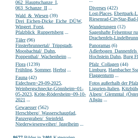
...
062_Hauptschanze_I
,
063_Schanze_II
...
Diverses
(422)
Lost-Places
,
Ebertpark-
Wald_&_Wiesen
(39)
Riesenrad-CityStar-Bad
Drei_Eichen-Dicke_Eiche_DÜW
,
Wingert_Forst
,
Wanderungen
(12)
Pfalzblick_Ruppertsberg
...
Sagenhafte Felsentour 
Drachenfels-Lindelbrunn
Täler
(96)
Finsterbrunnertal/_Trippstadt
,
Panoramas
(6)
Moosbachtal/_Dahn
,
Adlerbogen_Dannenfels
Poppenthal/_Wachenheim
...
Hochstein Dahn
,
Burg Fl
Flora
(1239)
Pfalz_Collagen
(44)
Frühling
,
Sommer
,
Herbst
...
Limburg
,
Hambacher Ssc
Flaggenturm
...
Fauna
(42)
Eidechsen~29-09-2025
,
Fotos außerhalb der Pfal
Weinbergschnecke-Gönnheim~01-
Ligurien-Italien
,
Kitzbühe
05-2023
,
Kröte-Rödersheim~09-10-
Alpen/_Glemmtal_(Öster
2021
...
Allgäu
...
Gewaesser
(562)
Herschberg/_Wasserschaupfad
,
Panzergraben/_Steinfeld
,
Niederwiesenweiher/_Iggelheim
...
8677
Bilder in
2401
Kategorien.