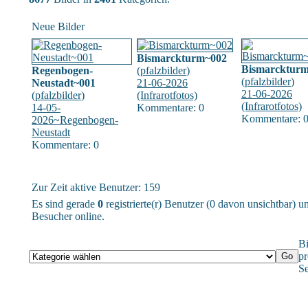
Neue Bilder
Bismarckturm~002
Bismarcktur
Regenbogen-
(
pfalzbilder
)
(
pfalzbilder
)
Neustadt~001
21-06-2026
21-06-2026
(
pfalzbilder
)
(Infrarotfotos)
(Infrarotfotos)
14-05-
Kommentare: 0
Kommentare: 
2026~Regenbogen-
Neustadt
Kommentare: 0
Zur Zeit aktive Benutzer: 159
Es sind gerade
0
registrierte(r) Benutzer (0 davon unsichtbar) 
Besucher online.
Bi
pr
Se