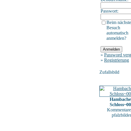
Passwort:
Beim nächst
Besuch
automatisch
anmelden?
»
Password verg
»
Registrierung
Zufallsbild
Hambache
Schloss~0
Kommentare
pfalzbilde