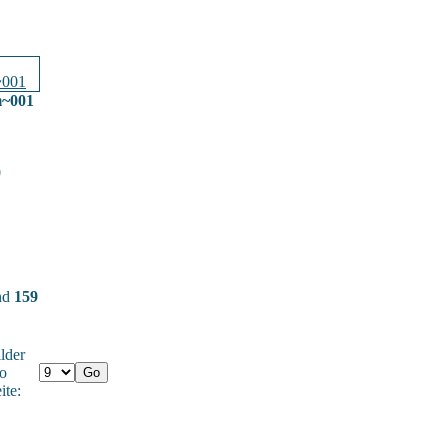
m~001
0
und
159
lder
o
ite: