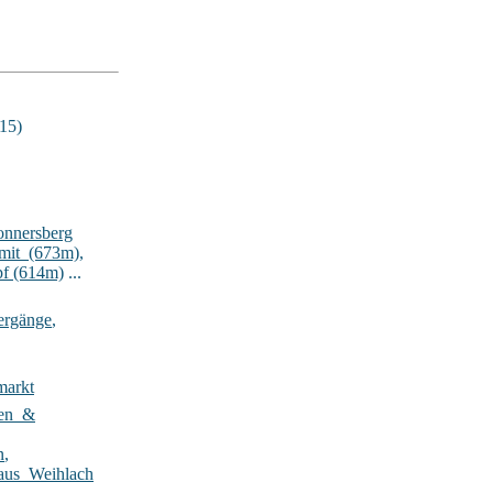
15)
onnersberg
lmit_(673m)
,
pf (614m)
...
ergänge
,
markt
ten_&
n
,
aus_Weihlach