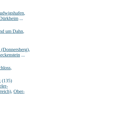
Ludwigshafen
,
-Dürkheim
...
rund um Dahn
,
_(Donnersberg)
,
eckenstein
...
hloss
,
z
(135)
ler-
reich)
,
Ober-