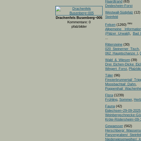
Haardtrand
(63)
Deidesheim-Forst
Westwall-Südpfalz
(12)
Steinfeld
Drachenfels Busenberg~005
Kommentare: 0
neu
Felsen
(1260)
pfalzbilder
Allgemeine Informatio
(Pälzer Urwald)
,
Bad 
...
Rittersteine
(30)
020_Steinerner_Tisch
,
062_Hauptschanze_I
,
Wald_&_Wiesen
(39)
Drei_Eichen-Dicke_E
Wingert_Forst
,
Pfalzbl
Täler
(96)
Finsterbrunnertal/_Trip
Moosbachtal/_Dahn
,
Poppenthal/_Wachenh
Flora
(1239)
Frühling
,
Sommer
,
Herb
Fauna
(42)
Eidechsen~29-09-2025
Weinbergschnecke-Gö
Kröte-Rödersheim~09-
Gewaesser
(562)
Herschberg/_Wassers
Panzergraben/_Steinfel
Niederwiesenweiher/_I