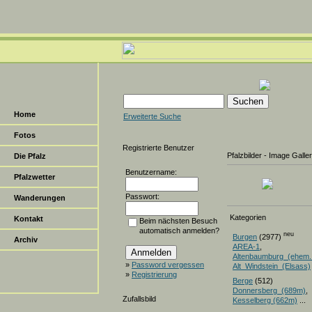
Home
Erweiterte Suche
Fotos
Registrierte Benutzer
Pfalzbilder - Image Galle
Die Pfalz
Benutzername:
Pfalzwetter
Passwort:
Wanderungen
Kategorien
Kontakt
Beim nächsten Besuch
automatisch anmelden?
neu
Burgen
(2977)
Archiv
AREA-1
,
Altenbaumburg_(ehem.
»
Password vergessen
Alt_Windstein_(Elsass)
»
Registrierung
Berge
(512)
Donnersberg_(689m)
Zufallsbild
Kesselberg (662m)
...