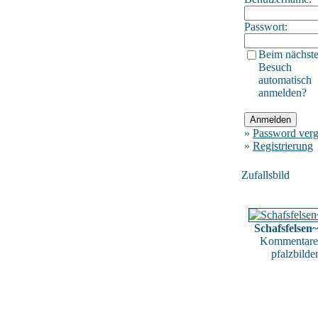
Passwort:
Beim nächst
Besuch
automatisch
anmelden?
»
Password verg
»
Registrierung
Zufallsbild
Schafsfelsen
Kommentare
pfalzbilde