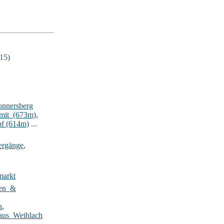
15)
onnersberg
lmit_(673m)
,
pf (614m)
...
ergänge
,
markt
ten_&
n
,
aus_Weihlach