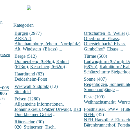
en
Kategorien
Burgen
(2977)
Ortschaften_&_Weiler
(1
AREA-1
,
Oberbronn/_Elsass
,
Altenbaumburg_(ehem._Nordpfalz)
,
Obersteinbach/_Elsass
,
Alt_Windstein_(Elsass)
...
Gimbelhof/_Elsass
...
essen
Berge
(512)
Türme
(560)
Donnersberg_(689m)
,
Kalmit
Ludwigsturm (675m)/ D
(673m)
,
Kesselberg (662m)
...
(687m)
,
Kalmitturm/ Ka
Schänzelturm/ Steigerko
Haardtrand
(63)
Deidesheim-Forst
Sonne
(407)
Regenbogen
,
Sonnenunt
Westwall-Südpfalz
(12)
Sonnenaufgänge
...
Steinfeld
~005
Feste
(109)
: 6
Felsen
(1260)
Weihnachtsmarkt
,
Wurst
r
Allgemeine Informationen
,
Johanniskreuz (Pälzer Urwald)
,
Bad
Forsthäuser,_PWV_Hüt
Duerkheimer Gebiet
...
NFHs
(35)
NFH Harzofen/_Elmstei
Rittersteine
(30)
Bärenbrunnerhof
,
Forsth
020_Steinerner_Tisch
,