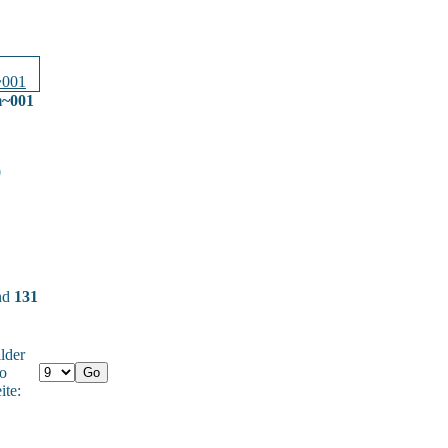
m~001
0
und
131
lder
o
ite: