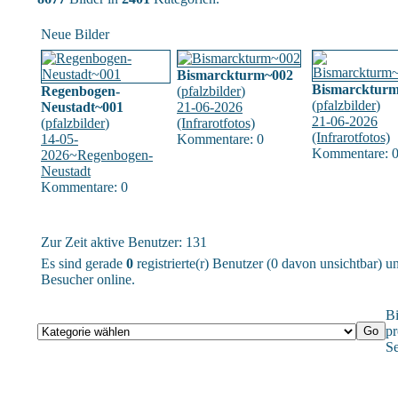
Neue Bilder
Bismarckturm~002
Bismarcktur
Regenbogen-
(
pfalzbilder
)
(
pfalzbilder
)
Neustadt~001
21-06-2026
21-06-2026
(
pfalzbilder
)
(Infrarotfotos)
(Infrarotfotos)
14-05-
Kommentare: 0
Kommentare: 
2026~Regenbogen-
Neustadt
Kommentare: 0
Zur Zeit aktive Benutzer: 131
Es sind gerade
0
registrierte(r) Benutzer (0 davon unsichtbar) 
Besucher online.
Bi
pr
Se