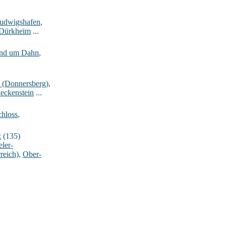
Ludwigshafen
,
-Dürkheim
...
rund um Dahn
,
_(Donnersberg)
,
eckenstein
...
hloss
,
z
(135)
ler-
reich)
,
Ober-