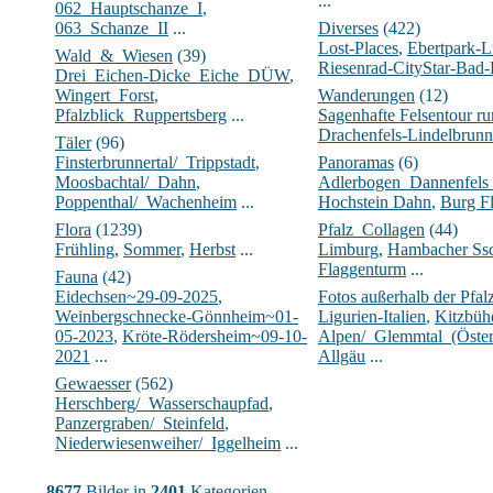
...
062_Hauptschanze_I
,
063_Schanze_II
...
Diverses
(422)
Lost-Places
,
Ebertpark-
Wald_&_Wiesen
(39)
Riesenrad-CityStar-Bad
Drei_Eichen-Dicke_Eiche_DÜW
,
Wingert_Forst
,
Wanderungen
(12)
Pfalzblick_Ruppertsberg
...
Sagenhafte Felsentour 
Drachenfels-Lindelbrunn
Täler
(96)
Finsterbrunnertal/_Trippstadt
,
Panoramas
(6)
Moosbachtal/_Dahn
,
Adlerbogen_Dannenfels
Poppenthal/_Wachenheim
...
Hochstein Dahn
,
Burg Fl
Flora
(1239)
Pfalz_Collagen
(44)
Frühling
,
Sommer
,
Herbst
...
Limburg
,
Hambacher Ssc
Flaggenturm
...
Fauna
(42)
Eidechsen~29-09-2025
,
Fotos außerhalb der Pfal
Weinbergschnecke-Gönnheim~01-
Ligurien-Italien
,
Kitzbühe
05-2023
,
Kröte-Rödersheim~09-10-
Alpen/_Glemmtal_(Öster
2021
...
Allgäu
...
Gewaesser
(562)
Herschberg/_Wasserschaupfad
,
Panzergraben/_Steinfeld
,
Niederwiesenweiher/_Iggelheim
...
8677
Bilder in
2401
Kategorien.