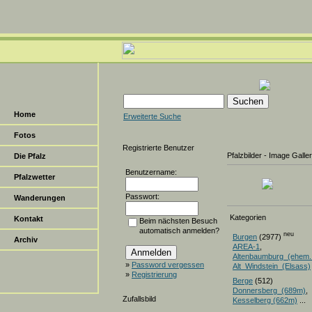
Home
Erweiterte Suche
Fotos
Registrierte Benutzer
Pfalzbilder - Image Galle
Die Pfalz
Benutzername:
Pfalzwetter
Passwort:
Wanderungen
Kategorien
Kontakt
Beim nächsten Besuch
automatisch anmelden?
neu
Burgen
(2977)
Archiv
AREA-1
,
Altenbaumburg_(ehem.
»
Password vergessen
Alt_Windstein_(Elsass)
»
Registrierung
Berge
(512)
Donnersberg_(689m)
Zufallsbild
Kesselberg (662m)
...