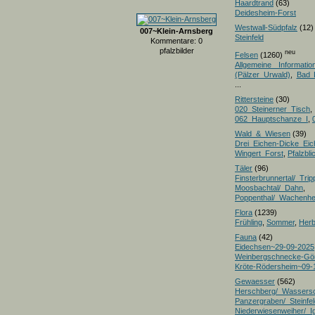
Haardtrand
(63)
Deidesheim-Forst
Westwall-Südpfalz
(12)
007~Klein-Arnsberg
Steinfeld
Kommentare: 0
pfalzbilder
neu
Felsen
(1260)
Allgemeine Informatio
(Pälzer Urwald)
,
Bad 
...
Rittersteine
(30)
020_Steinerner_Tisch
,
062_Hauptschanze_I
,
Wald_&_Wiesen
(39)
Drei_Eichen-Dicke_E
Wingert_Forst
,
Pfalzbl
Täler
(96)
Finsterbrunnertal/_Trip
Moosbachtal/_Dahn
,
Poppenthal/_Wachenh
Flora
(1239)
Frühling
,
Sommer
,
Herb
Fauna
(42)
Eidechsen~29-09-2025
Weinbergschnecke-Gö
Kröte-Rödersheim~09-
Gewaesser
(562)
Herschberg/_Wassers
Panzergraben/_Steinfel
Niederwiesenweiher/_I