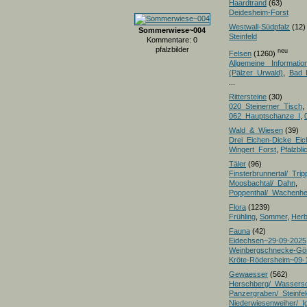
Haardtrand
(63)
Deidesheim-Forst
Westwall-Südpfalz
(12)
Sommerwiese~004
Steinfeld
Kommentare: 0
pfalzbilder
neu
Felsen
(1260)
Allgemeine Informatio
(Pälzer Urwald)
,
Bad 
...
Rittersteine
(30)
020_Steinerner_Tisch
,
062_Hauptschanze_I
,
Wald_&_Wiesen
(39)
Drei_Eichen-Dicke_E
Wingert_Forst
,
Pfalzbl
Täler
(96)
Finsterbrunnertal/_Trip
Moosbachtal/_Dahn
,
Poppenthal/_Wachenh
Flora
(1239)
Frühling
,
Sommer
,
Herb
Fauna
(42)
Eidechsen~29-09-2025
Weinbergschnecke-Gö
Kröte-Rödersheim~09-
Gewaesser
(562)
Herschberg/_Wassers
Panzergraben/_Steinfel
Niederwiesenweiher/_I