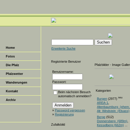
Home
Erweiterte Suche
Fotos
Registrierte Benutzer
Pfalzbilder - Image Galle
Die Pfalz
Benutzername:
Pfalzwetter
Passwort:
Wanderungen
Kategorien
Kontakt
Beim nächsten Besuch
automatisch anmelden?
neu
Burgen
(2977)
Archiv
AREA-1
,
Altenbaumburg_(ehem.
»
Password vergessen
Alt_Windstein_(Elsass)
»
Registrierung
Berge
(512)
Donnersberg_(689m)
Zufallsbild
Kesselberg (662m)
...