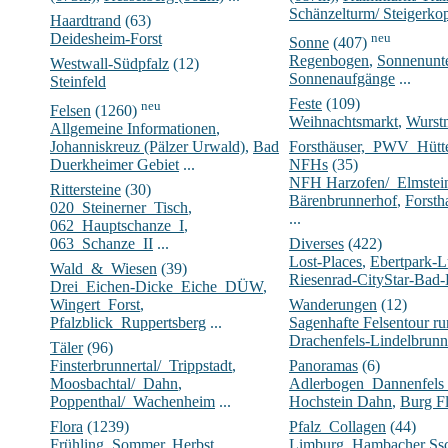
Schänzelturm/ Steigerko
Haardtrand
(63)
Deidesheim-Forst
neu
Sonne
(407)
Regenbogen
,
Sonnenunt
Westwall-Südpfalz
(12)
Sonnenaufgänge
...
Steinfeld
Feste
(109)
neu
Felsen
(1260)
Weihnachtsmarkt
,
Wurst
Allgemeine Informationen
,
Johanniskreuz (Pälzer Urwald)
,
Bad
Forsthäuser,_PWV_Hüt
Duerkheimer Gebiet
...
NFHs
(35)
NFH Harzofen/_Elmstei
Rittersteine
(30)
Bärenbrunnerhof
,
Forsth
020_Steinerner_Tisch
,
...
062_Hauptschanze_I
,
063_Schanze_II
...
Diverses
(422)
Lost-Places
,
Ebertpark-
Wald_&_Wiesen
(39)
Riesenrad-CityStar-Bad
Drei_Eichen-Dicke_Eiche_DÜW
,
Wingert_Forst
,
Wanderungen
(12)
Pfalzblick_Ruppertsberg
...
Sagenhafte Felsentour 
Drachenfels-Lindelbrunn
Täler
(96)
Finsterbrunnertal/_Trippstadt
,
Panoramas
(6)
Moosbachtal/_Dahn
,
Adlerbogen_Dannenfels
Poppenthal/_Wachenheim
...
Hochstein Dahn
,
Burg Fl
Flora
(1239)
Pfalz_Collagen
(44)
Frühling
,
Sommer
,
Herbst
...
Limburg
,
Hambacher Ssc