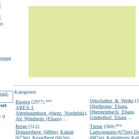
en
essen
Kategorien
neu
Ortschaften_&_Weiler
(1
Burgen
(2977)
sel-
Oberbronn/_Elsass
,
AREA-1
,
Obersteinbach/_Elsass
,
Altenbaumburg_(ehem._Nordpfalz)
,
: 0
Gimbelhof/_Elsass
...
Alt_Windstein_(Elsass)
...
r
neu
Berge
(512)
Türme
(560)
Donnersberg_(689m)
,
Kalmit
Ludwigsturm (675m)/ D
(673m)
,
Kesselberg (662m)
...
(687m)
,
Kalmitturm/ Ka