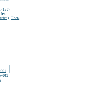
z
(135)
ler-
reich)
,
Ober-
m~001
)
0