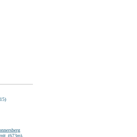
15)
onnersberg
lmit_(673m)
,