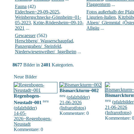
Flaggenturm
...
Fauna
(42)
Eidechsen~29-09-2025
,
Fotos außerhalb der Pfal
Weinbergschnecke-Gönnheim~01-
Ligurien-Italien
,
Kitzbühe
05-2023
,
Kröte-Rödersheim~09-10-
Alpen/_Glemmtal_(Öster
2021
...
Allgäu
...
Gewaesser
(562)
Herschberg/_Wasserschaupfad
,
Panzergraben/_Steinfeld
,
Niederwiesenweiher/_Iggelheim
...
8677
Bilder in
2401
Kategorien.
Neue Bilder
Bismarckturm~002
Bismarcktur
Regenbogen-
neu
(
pfalzbilder
)
neu
neu
(
pfalzbilder
Neustadt~001
21-06-2026
21-06-2026
(
pfalzbilder
)
(Infrarotfotos)
(Infrarotfotos)
14-05-
Kommentare: 0
Kommentare: 
2026~Regenbogen-
Neustadt
Kommentare: 0