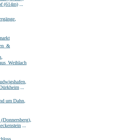
pf (614m)
...
ergänge
,
markt
ten_&
n
,
aus_Weihlach
Ludwigshafen
,
-Dürkheim
...
rund um Dahn
,
_(Donnersberg)
,
eckenstein
...
hloss
,