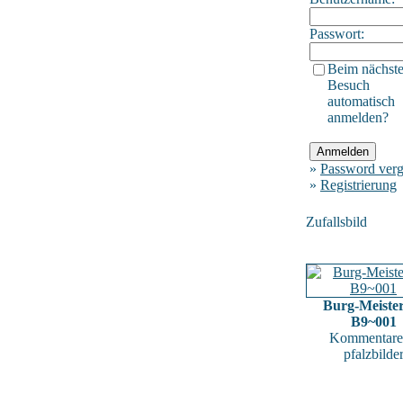
Passwort:
Beim nächst
Besuch
automatisch
anmelden?
»
Password verg
»
Registrierung
Zufallsbild
Burg-Meister
B9~001
Kommentare
pfalzbilde