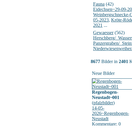
Fauna
(42)
Eidechsen~29-09-2
Weinbergschnecke-
05-2023
,
Kröte-Röd
2021
...
Gewaesser
(562)
Herschberg/_Wasser
Panzergraben/_Stein
Niederwiesenweiher
8677
Bilder in
2401
K
Neue Bilder
Regenbogen-
Neustadt~001
(
pfalzbilder
)
14-05-
2026~Regenbogen-
Neustadt
Kommentare: 0