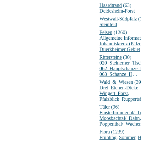
Haardtrand
(63)
Deidesheim-Forst
Westwall-Südpfalz
(
Steinfeld
Felsen
(1260)
Allgemeine Informat
Johanniskreuz (Pälz
Duerkheimer Gebiet
Rittersteine
(30)
020_Steinerner_Tisc
062_Hauptschanze_
063_Schanze_II
...
Wald_&_Wiesen
(39
Drei_Eichen-Dick
Wingert_Forst
,
Pfalzblick_Rupperts
Täler
(96)
Finsterbrunnertal/_Tr
Moosbachtal/_Dahn
,
Poppenthal/_Wache
Flora
(1239)
Frühling
,
Sommer
,
H