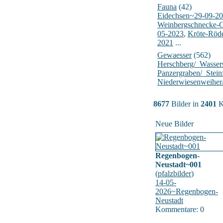
Fauna
(42)
Eidechsen~29-09-2
Weinbergschnecke-
05-2023
,
Kröte-Röd
2021
...
Gewaesser
(562)
Herschberg/_Wasser
Panzergraben/_Stein
Niederwiesenweiher
8677
Bilder in
2401
K
Neue Bilder
Regenbogen-
Neustadt~001
(
pfalzbilder
)
14-05-
2026~Regenbogen-
Neustadt
Kommentare: 0