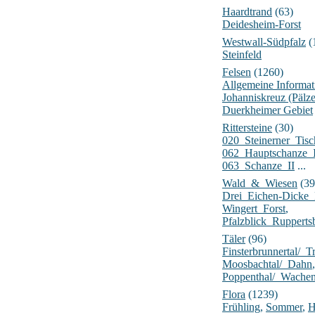
Haardtrand
(63)
Deidesheim-Forst
Westwall-Südpfalz
(
Steinfeld
Felsen
(1260)
Allgemeine Informat
Johanniskreuz (Pälz
Duerkheimer Gebiet
Rittersteine
(30)
020_Steinerner_Tisc
062_Hauptschanze_
063_Schanze_II
...
Wald_&_Wiesen
(39
Drei_Eichen-Dick
Wingert_Forst
,
Pfalzblick_Rupperts
Täler
(96)
Finsterbrunnertal/_Tr
Moosbachtal/_Dahn
,
Poppenthal/_Wache
Flora
(1239)
Frühling
,
Sommer
,
H