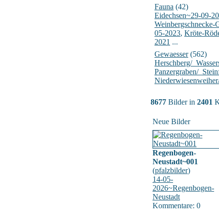
Fauna
(42)
Eidechsen~29-09-2
Weinbergschnecke-
05-2023
,
Kröte-Röd
2021
...
Gewaesser
(562)
Herschberg/_Wasser
Panzergraben/_Stein
Niederwiesenweiher
8677
Bilder in
2401
K
Neue Bilder
Regenbogen-
Neustadt~001
(
pfalzbilder
)
14-05-
2026~Regenbogen-
Neustadt
Kommentare: 0