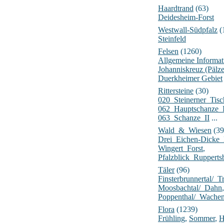
Haardtrand
(63)
Deidesheim-Forst
Westwall-Südpfalz
(
Steinfeld
Felsen
(1260)
Allgemeine Informat
Johanniskreuz (Pälz
Duerkheimer Gebiet
Rittersteine
(30)
020_Steinerner_Tisc
062_Hauptschanze_
063_Schanze_II
...
Wald_&_Wiesen
(39
Drei_Eichen-Dick
Wingert_Forst
,
Pfalzblick_Rupperts
Täler
(96)
Finsterbrunnertal/_Tr
Moosbachtal/_Dahn
,
Poppenthal/_Wache
Flora
(1239)
Frühling
,
Sommer
,
H