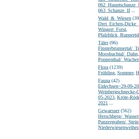
062_Hauptschanze_
063_Schanze_II
...
Wald_&_Wiesen
(39
Drei_Eichen-Dick
Wingert_Forst
,
Pfalzblick_Rupperts
Täler
(96)
Finsterbrunnertal/_Tr
Moosbachtal/_Dahn
,
Poppenthal/_Wache
Flora
(1239)
Frühling
,
Sommer
,
H
Fauna
(42)
Eidechsen~29-09-2
Weinbergschnecke-
05-2023
,
Kröte-Röd
2021
...
Gewaesser
(562)
Herschberg/_Wasser
Panzergraben/_Stein
Niederwiesenweiher