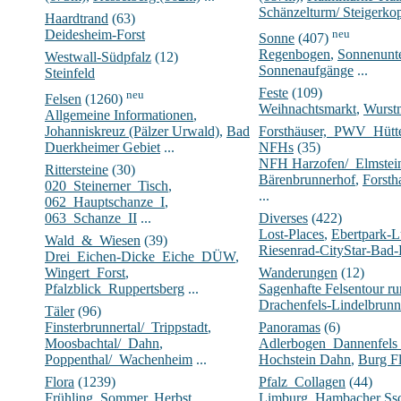
Schänzelturm/ Steigerko
Haardtrand
(63)
Deidesheim-Forst
neu
Sonne
(407)
Regenbogen
,
Sonnenunt
Westwall-Südpfalz
(12)
Sonnenaufgänge
...
Steinfeld
Feste
(109)
neu
Felsen
(1260)
Weihnachtsmarkt
,
Wurst
Allgemeine Informationen
,
Johanniskreuz (Pälzer Urwald)
,
Bad
Forsthäuser,_PWV_Hüt
Duerkheimer Gebiet
...
NFHs
(35)
NFH Harzofen/_Elmstei
Rittersteine
(30)
Bärenbrunnerhof
,
Forsth
020_Steinerner_Tisch
,
...
062_Hauptschanze_I
,
063_Schanze_II
...
Diverses
(422)
Lost-Places
,
Ebertpark-
Wald_&_Wiesen
(39)
Riesenrad-CityStar-Bad
Drei_Eichen-Dicke_Eiche_DÜW
,
Wingert_Forst
,
Wanderungen
(12)
Pfalzblick_Ruppertsberg
...
Sagenhafte Felsentour 
Drachenfels-Lindelbrunn
Täler
(96)
Finsterbrunnertal/_Trippstadt
,
Panoramas
(6)
Moosbachtal/_Dahn
,
Adlerbogen_Dannenfels
Poppenthal/_Wachenheim
...
Hochstein Dahn
,
Burg Fl
Flora
(1239)
Pfalz_Collagen
(44)
Frühling
,
Sommer
,
Herbst
...
Limburg
,
Hambacher Ssc