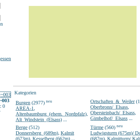
en
essen
Kategorien
~003
neu
Ortschaften_&_Weiler
(1
Burgen
(2977)
: 0
Oberbronn/_Elsass
,
AREA-1
,
r
Obersteinbach/_Elsass
,
Altenbaumburg_(ehem._Nordpfalz)
,
Gimbelhof/_Elsass
...
Alt_Windstein_(Elsass)
...
neu
Berge
(512)
Türme
(560)
Donnersberg_(689m)
,
Kalmit
Ludwigsturm (675m)/ D
(673m)
,
Kesselberg (662m)
...
(687m)
,
Kalmitturm/ Ka