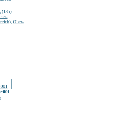
z
(135)
ler-
reich)
,
Ober-
m~001
)
0