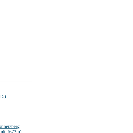
15)
onnersberg
lmit_(673m)
,