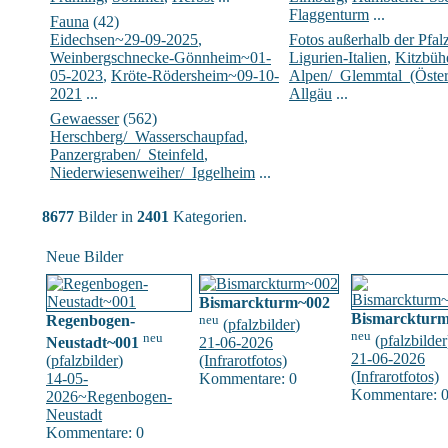
Flaggenturm
...
Fauna
(42)
Eidechsen~29-09-2025
,
Fotos außerhalb der Pfal
Weinbergschnecke-Gönnheim~01-
Ligurien-Italien
,
Kitzbühe
05-2023
,
Kröte-Rödersheim~09-10-
Alpen/_Glemmtal_(Öster
2021
...
Allgäu
...
Gewaesser
(562)
Herschberg/_Wasserschaupfad
,
Panzergraben/_Steinfeld
,
Niederwiesenweiher/_Iggelheim
...
8677
Bilder in
2401
Kategorien.
Neue Bilder
Bismarckturm~002
Bismarcktur
Regenbogen-
neu
(
pfalzbilder
)
neu
neu
(
pfalzbilder
Neustadt~001
21-06-2026
21-06-2026
(
pfalzbilder
)
(Infrarotfotos)
(Infrarotfotos)
14-05-
Kommentare: 0
Kommentare: 
2026~Regenbogen-
Neustadt
Kommentare: 0