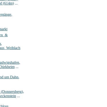
pf (614m)
...
ergänge
,
markt
ten_&
n
,
aus_Weihlach
Ludwigshafen
,
-Dürkheim
...
rund um Dahn
,
_(Donnersberg)
,
eckenstein
...
hloss
,