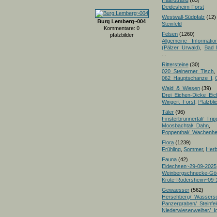
Haardtrand
(63)
Deidesheim-Forst
Westwall-Südpfalz
(12)
Burg Lemberg~004
Steinfeld
Kommentare: 0
Felsen
(1260)
pfalzbilder
Allgemeine Informatio
(Pälzer Urwald)
,
Bad 
...
Rittersteine
(30)
020_Steinerner_Tisch
,
062_Hauptschanze_I
,
Wald_&_Wiesen
(39)
Drei_Eichen-Dicke_E
Wingert_Forst
,
Pfalzbl
Täler
(96)
Finsterbrunnertal/_Trip
Moosbachtal/_Dahn
,
Poppenthal/_Wachenh
Flora
(1239)
Frühling
,
Sommer
,
Herb
Fauna
(42)
Eidechsen~29-09-2025
Weinbergschnecke-Gö
Kröte-Rödersheim~09-
Gewaesser
(562)
Herschberg/_Wassers
Panzergraben/_Steinfel
Niederwiesenweiher/_I