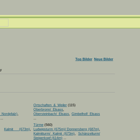
Top Bilder
Neue Bilder
ry
Ortschaften_&_Weiler
(115)
Oberbronn/_Elsass
,
_Nordpfalz)
,
Obersteinbach/_Elsass
,
Gimbelhof/_Elsass
...
...
Türme
(560)
,
Kalmit (673m)
,
Ludwigsturm (675m)/ Donnersberg (687m)
,
Kalmitturm/ Kalmit_(673m)
,
Schänzelturm/
Steigerkopf (614m)
...