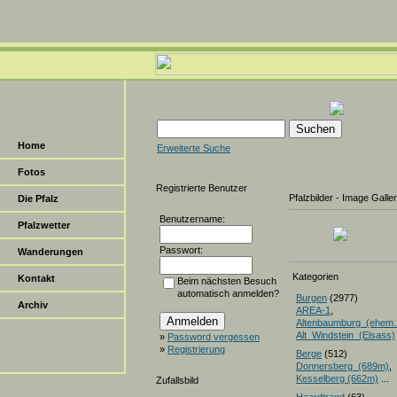
Home
Erweiterte Suche
Fotos
Registrierte Benutzer
Pfalzbilder - Image Galle
Die Pfalz
Benutzername:
Pfalzwetter
Passwort:
Wanderungen
Kategorien
Kontakt
Beim nächsten Besuch
automatisch anmelden?
Burgen
(2977)
Archiv
AREA-1
,
Altenbaumburg_(ehem.
Alt_Windstein_(Elsass)
»
Password vergessen
»
Registrierung
Berge
(512)
Donnersberg_(689m)
Kesselberg (662m)
...
Zufallsbild