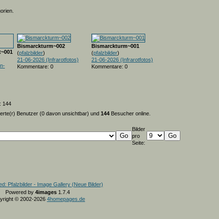
orien.
Bismarckturm~002
Bismarckturm~001
t~001
(
pfalzbilder
)
(
pfalzbilder
)
21-06-2026 (Infrarotfotos)
21-06-2026 (Infrarotfotos)
n-
Kommentare: 0
Kommentare: 0
: 144
ierte(r) Benutzer (0 davon unsichtbar) und
144
Besucher online.
Bilder
pro
Seite:
Powered by
4images
1.7.4
yright © 2002-2026
4homepages.de