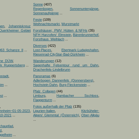
Sonne
(407)
Regenbogen
,
Sonnenuntergänge
,
Sonnenaufgänge
...
Feste
(109)
Weihnachtsmarkt
,
Wurstmarkt
nen
,
Johanniskreuz
Duerkheimer Gebiet
Forsthäuser,_PWV_Hütten_& NFHs
(35)
NFH Harzofen/_Elmstein
,
Bärenbrunnerhof
,
Forsthaus_Weihlach
...
Diverses
(422)
063_Schanze_II
...
Lost-Places
,
Ebertpark-Ludwigshafen
,
Riesenrad-CityStar-Bad-Dürkheim
...
iche_DÜW
,
Wanderungen
(12)
ick_Ruppertsberg
...
Sagenhafte Felsentour rund um Dahn
,
Drachenfels-Lindelbrunn
pstadt
,
Panoramas
(6)
Adlerbogen_Dannenfels_(Donnersberg)
,
eim
...
Hochstein Dahn
,
Burg Fleckenstein
...
Pfalz_Collagen
(44)
st
...
Limburg
,
Hambacher Sschloss
,
Flaggenturm
...
,
Fotos außerhalb der Pfalz
(135)
nnheim~01-05-2023
,
Ligurien-Italien
,
Kitzbüheler-
10-2021
...
Alpen/_Glemmtal_(Österreich)
,
Ober-Allgäu
...
chaupfad
,
d
,
ggelheim
...