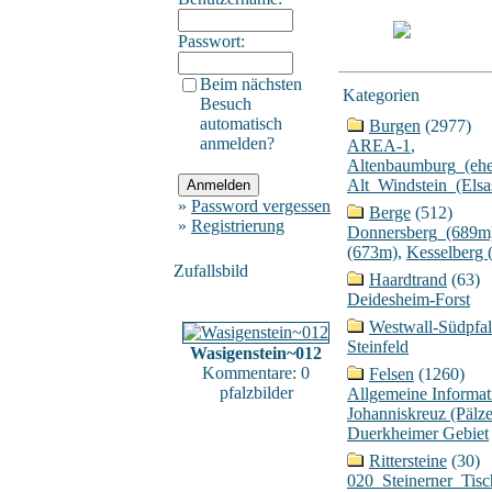
Passwort:
Beim nächsten
Kategorien
Besuch
automatisch
Burgen
(2977)
anmelden?
AREA-1
,
Altenbaumburg_(ehe
Alt_Windstein_(Elsa
»
Password vergessen
Berge
(512)
»
Registrierung
Donnersberg_(689m
(673m)
,
Kesselberg 
Zufallsbild
Haardtrand
(63)
Deidesheim-Forst
Westwall-Südpfal
Steinfeld
Wasigenstein~012
Kommentare: 0
Felsen
(1260)
pfalzbilder
Allgemeine Informat
Johanniskreuz (Pälz
Duerkheimer Gebiet
Rittersteine
(30)
020_Steinerner_Tisc