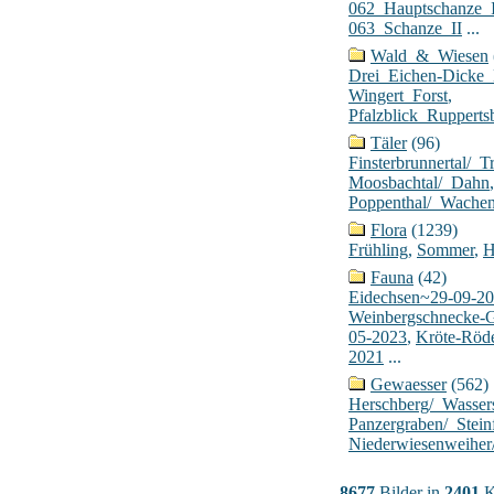
062_Hauptschanze_
063_Schanze_II
...
Wald_&_Wiesen
Drei_Eichen-Dick
Wingert_Forst
,
Pfalzblick_Rupperts
Täler
(96)
Finsterbrunnertal/_Tr
Moosbachtal/_Dahn
,
Poppenthal/_Wache
Flora
(1239)
Frühling
,
Sommer
,
H
Fauna
(42)
Eidechsen~29-09-2
Weinbergschnecke-
05-2023
,
Kröte-Röd
2021
...
Gewaesser
(562)
Herschberg/_Wasser
Panzergraben/_Stein
Niederwiesenweiher
8677
Bilder in
2401
K