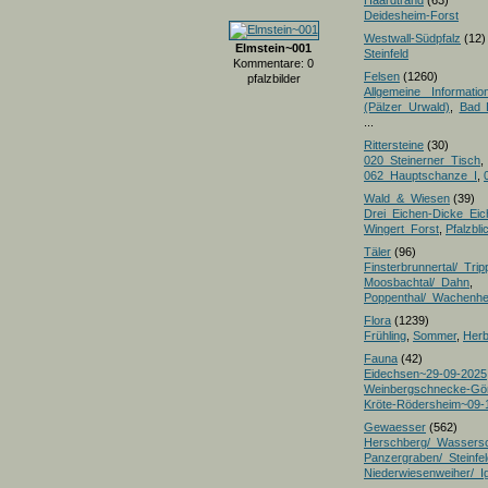
Haardtrand
(63)
Deidesheim-Forst
Westwall-Südpfalz
(12)
Elmstein~001
Steinfeld
Kommentare: 0
Felsen
(1260)
pfalzbilder
Allgemeine Informatio
(Pälzer Urwald)
,
Bad 
...
Rittersteine
(30)
020_Steinerner_Tisch
,
062_Hauptschanze_I
,
Wald_&_Wiesen
(39)
Drei_Eichen-Dicke_E
Wingert_Forst
,
Pfalzbl
Täler
(96)
Finsterbrunnertal/_Trip
Moosbachtal/_Dahn
,
Poppenthal/_Wachenh
Flora
(1239)
Frühling
,
Sommer
,
Herb
Fauna
(42)
Eidechsen~29-09-2025
Weinbergschnecke-Gö
Kröte-Rödersheim~09-
Gewaesser
(562)
Herschberg/_Wassers
Panzergraben/_Steinfel
Niederwiesenweiher/_I