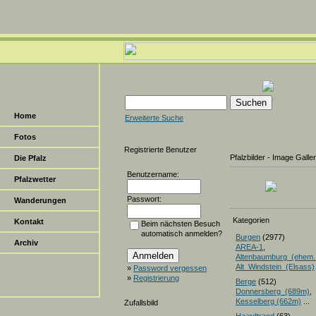
Home
Erweiterte Suche
Fotos
Registrierte Benutzer
Pfalzbilder - Image Galle
Die Pfalz
Benutzername:
Pfalzwetter
Passwort:
Wanderungen
Kategorien
Kontakt
Beim nächsten Besuch
automatisch anmelden?
Burgen
(2977)
Archiv
AREA-1
,
Altenbaumburg_(ehem.
Alt_Windstein_(Elsass)
»
Password vergessen
»
Registrierung
Berge
(512)
Donnersberg_(689m)
Kesselberg (662m)
...
Zufallsbild