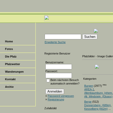
Home
Erweiterte Suche
Fotos
Registrierte Benutzer
Pfalzbilder - Image Galle
Die Pfalz
Benutzername:
Pfalzwetter
Passwort:
Wanderungen
Kategorien
Kontakt
Beim nächsten Besuch
automatisch anmelden?
neu
Burgen
(2977)
Archiv
AREA-1
,
Altenbaumburg_(ehem.
»
Password vergessen
Alt_Windstein_(Elsass)
»
Registrierung
Berge
(512)
Donnersberg_(689m)
Zufallsbild
Kesselberg (662m)
...