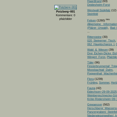
Haardtrand
(63)
Deidesheim-Forst
Westwall-Südpfalz
(12)
Potzberg~001
Steinfeld
Kommentare: 0
pfalzbilder
neu
Felsen
(1260)
Allgemeine Informatio
(Pälzer Urwald)
,
Bad 
...
Rittersteine
(30)
020_Steinerner_Tisch
,
062_Hauptschanze_I
,
Wald_&_Wiesen
(39)
Drei_Eichen-Dicke_E
Wingert_Forst
,
Pfalzbl
Täler
(96)
Finsterbrunnertal/_Trip
Moosbachtal/_Dahn
,
Poppenthal/_Wachenh
Flora
(1239)
Frühling
,
Sommer
,
Herb
Fauna
(42)
Eidechsen~29-09-2025
Weinbergschnecke-Gö
Kröte-Rödersheim~09-
Gewaesser
(562)
Herschberg/_Wassers
Panzergraben/_Steinfel
Niederwiesenweiher/_I