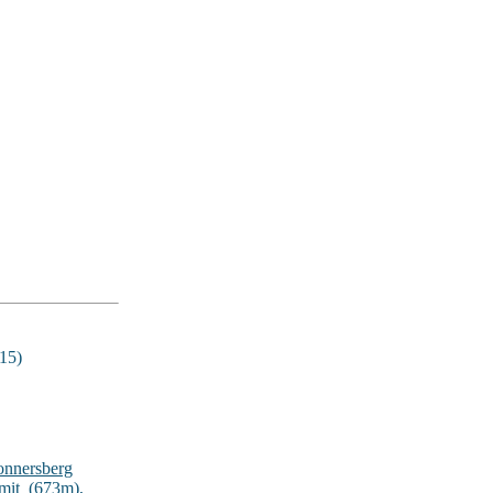
15)
onnersberg
lmit_(673m)
,