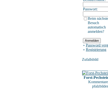
Passwort:
Beim nächst
Besuch
automatisch
anmelden?
»
Password verg
»
Registrierung
Zufallsbild
Forst-Pechstei
Kommentare
pfalzbilde