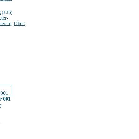
z
(135)
ler-
reich)
,
Ober-
m~001
)
0