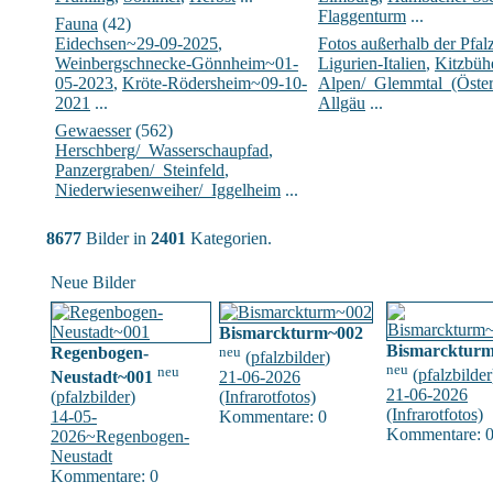
Flaggenturm
...
Fauna
(42)
Eidechsen~29-09-2025
,
Fotos außerhalb der Pfal
Weinbergschnecke-Gönnheim~01-
Ligurien-Italien
,
Kitzbühe
05-2023
,
Kröte-Rödersheim~09-10-
Alpen/_Glemmtal_(Öster
2021
...
Allgäu
...
Gewaesser
(562)
Herschberg/_Wasserschaupfad
,
Panzergraben/_Steinfeld
,
Niederwiesenweiher/_Iggelheim
...
8677
Bilder in
2401
Kategorien.
Neue Bilder
Bismarckturm~002
Bismarcktur
Regenbogen-
neu
(
pfalzbilder
)
neu
neu
(
pfalzbilder
Neustadt~001
21-06-2026
21-06-2026
(
pfalzbilder
)
(Infrarotfotos)
(Infrarotfotos)
14-05-
Kommentare: 0
Kommentare: 
2026~Regenbogen-
Neustadt
Kommentare: 0