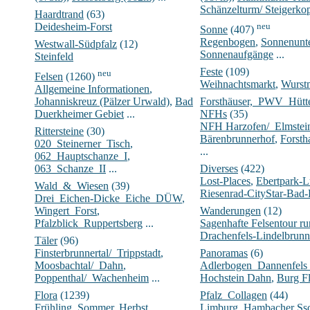
Schänzelturm/ Steigerko
Haardtrand
(63)
Deidesheim-Forst
neu
Sonne
(407)
Regenbogen
,
Sonnenunt
Westwall-Südpfalz
(12)
Sonnenaufgänge
...
Steinfeld
Feste
(109)
neu
Felsen
(1260)
Weihnachtsmarkt
,
Wurst
Allgemeine Informationen
,
Johanniskreuz (Pälzer Urwald)
,
Bad
Forsthäuser,_PWV_Hüt
Duerkheimer Gebiet
...
NFHs
(35)
NFH Harzofen/_Elmstei
Rittersteine
(30)
Bärenbrunnerhof
,
Forsth
020_Steinerner_Tisch
,
...
062_Hauptschanze_I
,
063_Schanze_II
...
Diverses
(422)
Lost-Places
,
Ebertpark-
Wald_&_Wiesen
(39)
Riesenrad-CityStar-Bad
Drei_Eichen-Dicke_Eiche_DÜW
,
Wingert_Forst
,
Wanderungen
(12)
Pfalzblick_Ruppertsberg
...
Sagenhafte Felsentour 
Drachenfels-Lindelbrunn
Täler
(96)
Finsterbrunnertal/_Trippstadt
,
Panoramas
(6)
Moosbachtal/_Dahn
,
Adlerbogen_Dannenfels
Poppenthal/_Wachenheim
...
Hochstein Dahn
,
Burg Fl
Flora
(1239)
Pfalz_Collagen
(44)
Frühling
,
Sommer
,
Herbst
...
Limburg
,
Hambacher Ssc