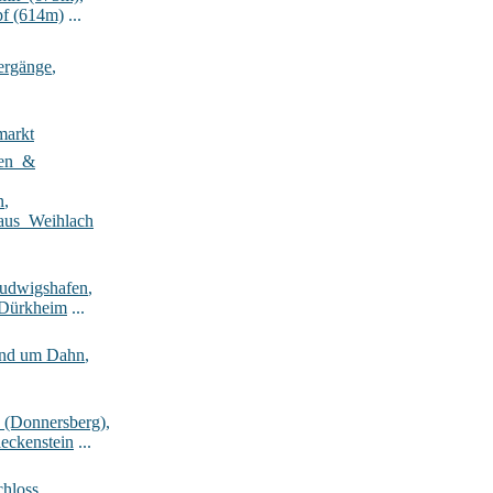
pf (614m)
...
ergänge
,
markt
ten_&
n
,
aus_Weihlach
Ludwigshafen
,
-Dürkheim
...
rund um Dahn
,
_(Donnersberg)
,
eckenstein
...
hloss
,