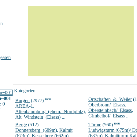
en
essen
Kategorien
n~001
neu
Ortschaften_&_Weiler
(1
Burgen
(2977)
: 0
Oberbronn/_Elsass
,
AREA-1
,
r
Obersteinbach/_Elsass
,
Altenbaumburg_(ehem._Nordpfalz)
,
Gimbelhof/_Elsass
...
Alt_Windstein_(Elsass)
...
neu
Berge
(512)
Türme
(560)
Donnersberg_(689m)
,
Kalmit
Ludwigsturm (675m)/ D
(673m)
,
Kesselberg (662m)
...
(687m)
,
Kalmitturm/ Ka