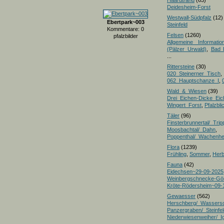
Haardtrand
(63)
Deidesheim-Forst
Westwall-Südpfalz
(12)
Ebertpark~003
Steinfeld
Kommentare: 0
Felsen
(1260)
pfalzbilder
Allgemeine Informatio
(Pälzer Urwald)
,
Bad 
...
Rittersteine
(30)
020_Steinerner_Tisch
,
062_Hauptschanze_I
,
Wald_&_Wiesen
(39)
Drei_Eichen-Dicke_E
Wingert_Forst
,
Pfalzbl
Täler
(96)
Finsterbrunnertal/_Trip
Moosbachtal/_Dahn
,
Poppenthal/_Wachenh
Flora
(1239)
Frühling
,
Sommer
,
Herb
Fauna
(42)
Eidechsen~29-09-2025
Weinbergschnecke-Gö
Kröte-Rödersheim~09-
Gewaesser
(562)
Herschberg/_Wassers
Panzergraben/_Steinfel
Niederwiesenweiher/_I