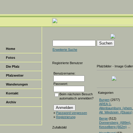
Home
Erweiterte Suche
Fotos
Registrierte Benutzer
Pfalzbilder - Image Galle
Die Pfalz
Benutzername:
Pfalzwetter
Passwort:
Wanderungen
Kategorien
Kontakt
Beim nächsten Besuch
automatisch anmelden?
Burgen
(2977)
Archiv
AREA-1
,
Altenbaumburg_(ehem.
Alt_Windstein_(Elsass)
»
Password vergessen
»
Registrierung
Berge
(512)
Donnersberg_(689m)
Kesselberg (662m)
...
Zufallsbild