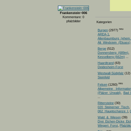
Frankenstein~006
Kommentare: 0
pfalzbilder
Kategorien
neu
Burgen
(2977)
AREA-1
,
Altenbaumburg_(ehem.
Alt_Windstein_(Elsass)
Berge
(512)
Donnersberg_(689m)
Kesselberg (662m)
...
Haardtrand
(63)
Deidesheim-Forst
Westwall-Südpfalz
(12)
Steinfeld
neu
Felsen
(1260)
Allgemeine Informatio
(Pälzer Urwald)
,
Bad 
...
Rittersteine
(30)
020_Steinerner_Tisch
,
062_Hauptschanze_I
,
Wald_&_Wiesen
(39)
Drei_Eichen-Dicke_E
Wingert_Forst
,
Pfalzbl