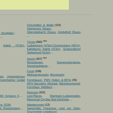
Ortschaften_&_Weiler
(115)
Oberbronn/_Elsass
,
Obersteinbach/_Elsass
,
Gimbelhof/_Elsass
_Nordpfalz)
,
...
...
neu
Türme
(560)
,
Kalmit (673m)
,
Ludwigsturm (675m)/ Donnersberg (687m)
,
Kalmitturm/ Kalmit_(673m)
,
Schänzelturm/
Steigerkopf (614m)
...
neu
Sonne
(407)
Regenbogen
,
Sonnenuntergänge
,
Sonnenaufgänge
...
Feste
(109)
Weihnachtsmarkt
,
Wurstmarkt
nen
,
Johanniskreuz
Duerkheimer Gebiet
Forsthäuser,_PWV_Hütten_& NFHs
(35)
NFH Harzofen/_Elmstein
,
Bärenbrunnerhof
,
Forsthaus_Weihlach
...
Diverses
(422)
063_Schanze_II
...
Lost-Places
,
Ebertpark-Ludwigshafen
,
Riesenrad-CityStar-Bad-Dürkheim
...
iche_DÜW
,
Wanderungen
(12)
ick_Ruppertsberg
...
Sagenhafte Felsentour rund um Dahn
,
Drachenfels-Lindelbrunn