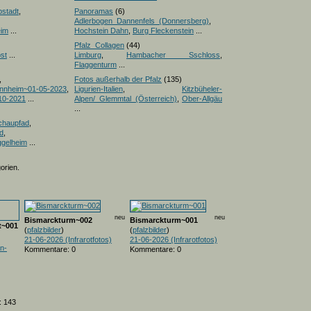
pstadt
,
Panoramas
(6)
Adlerbogen_Dannenfels_(Donnersberg)
,
eim
...
Hochstein Dahn
,
Burg Fleckenstein
...
Pfalz_Collagen
(44)
st
...
Limburg
,
Hambacher Sschloss
,
Flaggenturm
...
,
Fotos außerhalb der Pfalz
(135)
nnheim~01-05-2023
,
Ligurien-Italien
,
Kitzbüheler-
10-2021
...
Alpen/_Glemmtal_(Österreich)
,
Ober-Allgäu
...
chaupfad
,
d
,
ggelheim
...
orien.
neu
neu
Bismarckturm~002
Bismarckturm~001
t~001
(
pfalzbilder
)
(
pfalzbilder
)
21-06-2026 (Infrarotfotos)
21-06-2026 (Infrarotfotos)
n-
Kommentare: 0
Kommentare: 0
: 143