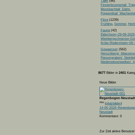
Täler
(96)
Finsterbrunnertal/_Trip
Moosbachtal/_Dahn
,
Poppenthal/_Wachenh
Flora
(1239)
Frühling
,
Sommer
,
Herb
Fauna
(42)
Eidechsen~29-09-2025
Weinbergschnecke-Gö
Kröte-Rödersheim~09-
Gewaesser
(562)
Herschberg/_Wassers
Panzergraben/_Steinfel
Niederwiesenweiher/_I
8677
Bilder in
2401
Kateg
Neue Bilder
Regenbogen-Neustad
neu
(
pfalzbilder
)
14-05-2026~Regenboge
Neustadt
Kommentare: 0
Zur Zeit aktive Benutzer