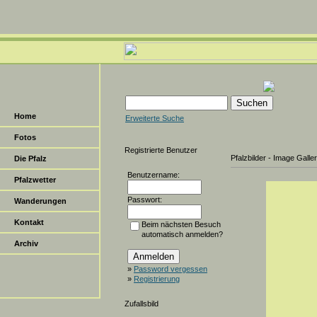
Home
Erweiterte Suche
Fotos
Registrierte Benutzer
Pfalzbilder - Image Galle
Die Pfalz
Benutzername:
Pfalzwetter
Passwort:
Wanderungen
Kontakt
Beim nächsten Besuch
automatisch anmelden?
Archiv
»
Password vergessen
»
Registrierung
Zufallsbild