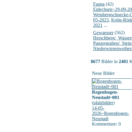
Fauna
(42)
Eidechsen~29-09-2
Weinbergschnecke-
05-2023
,
Kröte-Röd
2021
...
Gewaesser
(562)
Herschberg/_Wasser
Panzergraben/_Stein
Niederwiesenweiher
8677
Bilder in
2401
K
Neue Bilder
Regenbogen-
Neustadt~001
(
pfalzbilder
)
14-05-
2026~Regenbogen-
Neustadt
Kommentare: 0