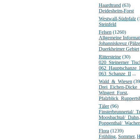
Haardtrand
(63)
Deidesheim-Forst
Westwall-Südpfalz
(
Steinfeld
Felsen
(1260)
Allgemeine Informat
Johanniskreuz (Pälz
Duerkheimer Gebiet
Rittersteine
(30)
020_Steinerner_Tisc
062_Hauptschanze_
063_Schanze_II
...
Wald_&_Wiesen
(39
Drei_Eichen-Dick
Wingert_Forst
,
Pfalzblick_Rupperts
Täler
(96)
Finsterbrunnertal/_Tr
Moosbachtal/_Dahn
,
Poppenthal/_Wache
Flora
(1239)
Frühling
,
Sommer
,
H