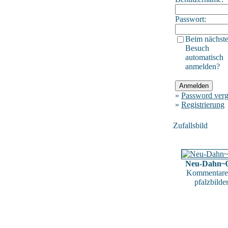
Passwort:
Beim nächst
Besuch
automatisch
anmelden?
»
Password verg
»
Registrierung
Zufallsbild
Neu-Dahn~
Kommentare
pfalzbilde