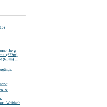
15)
onnersberg
lmit_(673m)
,
pf (614m)
...
ergänge
,
markt
ten_&
n
,
aus_Weihlach