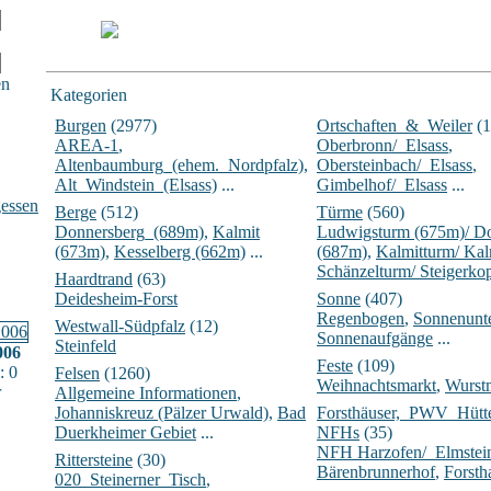
en
Kategorien
Burgen
(2977)
Ortschaften_&_Weiler
(1
AREA-1
,
Oberbronn/_Elsass
,
Altenbaumburg_(ehem._Nordpfalz)
,
Obersteinbach/_Elsass
,
Alt_Windstein_(Elsass)
...
Gimbelhof/_Elsass
...
essen
Berge
(512)
Türme
(560)
Donnersberg_(689m)
,
Kalmit
Ludwigsturm (675m)/ D
(673m)
,
Kesselberg (662m)
...
(687m)
,
Kalmitturm/ Ka
Schänzelturm/ Steigerko
Haardtrand
(63)
Deidesheim-Forst
Sonne
(407)
Regenbogen
,
Sonnenunt
Westwall-Südpfalz
(12)
Sonnenaufgänge
...
Steinfeld
006
Feste
(109)
: 0
Felsen
(1260)
Weihnachtsmarkt
,
Wurst
r
Allgemeine Informationen
,
Johanniskreuz (Pälzer Urwald)
,
Bad
Forsthäuser,_PWV_Hüt
Duerkheimer Gebiet
...
NFHs
(35)
NFH Harzofen/_Elmstei
Rittersteine
(30)
Bärenbrunnerhof
,
Forsth
020_Steinerner_Tisch
,