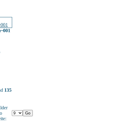
m~001
0
und
135
lder
o
ite: