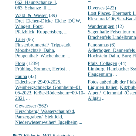
...
062_Hauptschanze_I
,
063_Schanze_II
...
Diverses
(422)
Lost-Places
,
Ebertpark-
Wald_&_Wiesen
(39)
Riesenrad-CityStar-Bad
Drei_Eichen-Dicke_Eiche_DÜW
,
Wingert_Forst
,
Wanderungen
(12)
Pfalzblick_Ruppertsberg
...
Sagenhafte Felsentour 
Drachenfels-Lindelbrunn
Täler
(96)
Finsterbrunnertal/_Trippstadt
,
Panoramas
(6)
Moosbachtal/_Dahn
,
Adlerbogen_Dannenfels
Poppenthal/_Wachenheim
...
Hochstein Dahn
,
Burg Fl
Flora
(1239)
Pfalz_Collagen
(44)
Frühling
,
Sommer
,
Herbst
...
Limburg
,
Hambacher Ssc
Flaggenturm
...
Fauna
(42)
Eidechsen~29-09-2025
,
Fotos außerhalb der Pfal
Weinbergschnecke-Gönnheim~01-
Ligurien-Italien
,
Kitzbühe
05-2023
,
Kröte-Rödersheim~09-10-
Alpen/_Glemmtal_(Öster
2021
...
Allgäu
...
Gewaesser
(562)
Herschberg/_Wasserschaupfad
,
Panzergraben/_Steinfeld
,
Niederwiesenweiher/_Iggelheim
...
8677
Bilder in
2401
Kategorien.