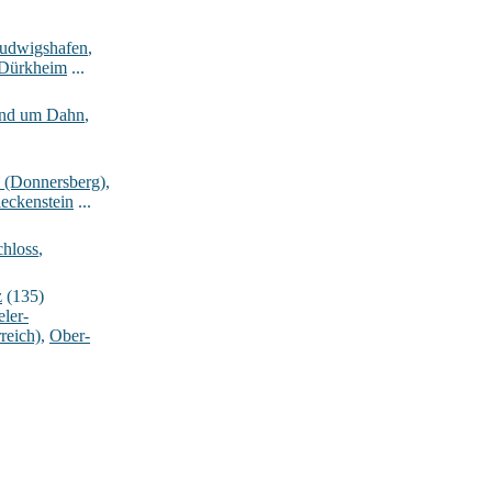
Ludwigshafen
,
-Dürkheim
...
rund um Dahn
,
_(Donnersberg)
,
eckenstein
...
hloss
,
z
(135)
ler-
reich)
,
Ober-