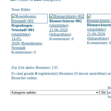
Neue Bilder
Bismarckturm~002
Bismarcktur
Regenbogen-
(
pfalzbilder
)
(
pfalzbilder
)
Neustadt~001
21-06-2026
21-06-2026
(
pfalzbilder
)
(Infrarotfotos)
(Infrarotfotos)
14-05-
Kommentare: 0
Kommentare: 
2026~Regenbogen-
Neustadt
Kommentare: 0
Zur Zeit aktive Benutzer: 135
Es sind gerade
0
registrierte(r) Benutzer (0 davon unsichtbar) 
Besucher online.
Bi
pr
Se