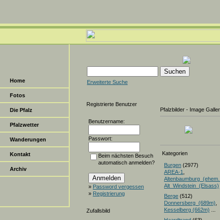
Home
Erweiterte Suche
Fotos
Registrierte Benutzer
Pfalzbilder - Image Galle
Die Pfalz
Benutzername:
Pfalzwetter
Passwort:
Wanderungen
Kategorien
Kontakt
Beim nächsten Besuch
automatisch anmelden?
Burgen
(2977)
Archiv
AREA-1
,
Altenbaumburg_(ehem.
Alt_Windstein_(Elsass)
»
Password vergessen
»
Registrierung
Berge
(512)
Donnersberg_(689m)
Kesselberg (662m)
...
Zufallsbild