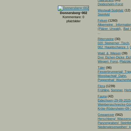
Haardtrand
(63)
Deidesheim-Forst
Westwall-Südpfalz
(12)
Donnersberg~002
Steinfeld
Kommentare: 0
Felsen
(1260)
pfalzbilder
Allgemeine Informatio
(Pälzer Urwald)
,
Bad 
...
Rittersteine
(30)
020_Steinerner_Tisch
,
062_Hauptschanze_I
,
Wald_&_Wiesen
(39)
Drei_Eichen-Dicke_E
Wingert_Forst
,
Pfalzbl
Täler
(96)
Finsterbrunnertal/_Trip
Moosbachtal/_Dahn
,
Poppenthal/_Wachenh
Flora
(1239)
Frühling
,
Sommer
,
Herb
Fauna
(42)
Eidechsen~29-09-2025
Weinbergschnecke-Gö
Kröte-Rödersheim~09-
Gewaesser
(562)
Herschberg/_Wassers
Panzergraben/_Steinfel
Niederwiesenweiher/_I