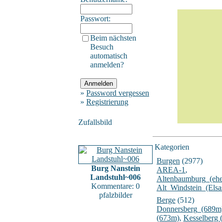
Passwort:
Beim nächsten
Besuch
automatisch
anmelden?
»
Password vergessen
»
Registrierung
Zufallsbild
Kategorien
Burgen
(2977)
Burg Nanstein
AREA-1
,
Landstuhl~006
Altenbaumburg_(ehe
Kommentare: 0
Alt_Windstein_(Elsa
pfalzbilder
Berge
(512)
Donnersberg_(689m
(673m)
,
Kesselberg 