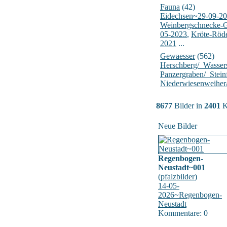
Fauna
(42)
Eidechsen~29-09-2
Weinbergschnecke-
05-2023
,
Kröte-Röd
2021
...
Gewaesser
(562)
Herschberg/_Wasser
Panzergraben/_Stein
Niederwiesenweiher
8677
Bilder in
2401
K
Neue Bilder
Regenbogen-
Neustadt~001
(
pfalzbilder
)
14-05-
2026~Regenbogen-
Neustadt
Kommentare: 0