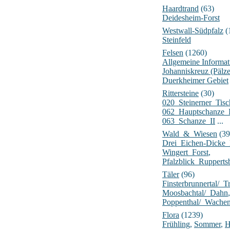
Haardtrand
(63)
Deidesheim-Forst
Westwall-Südpfalz
(
Steinfeld
Felsen
(1260)
Allgemeine Informat
Johanniskreuz (Pälz
Duerkheimer Gebiet
Rittersteine
(30)
020_Steinerner_Tisc
062_Hauptschanze_
063_Schanze_II
...
Wald_&_Wiesen
(39
Drei_Eichen-Dick
Wingert_Forst
,
Pfalzblick_Rupperts
Täler
(96)
Finsterbrunnertal/_Tr
Moosbachtal/_Dahn
,
Poppenthal/_Wache
Flora
(1239)
Frühling
,
Sommer
,
H