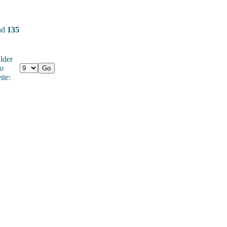
und
135
lder
o
ite: