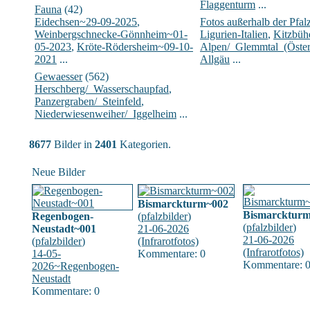
Flaggenturm
...
Fauna
(42)
Eidechsen~29-09-2025
,
Fotos außerhalb der Pfal
Weinbergschnecke-Gönnheim~01-
Ligurien-Italien
,
Kitzbühe
05-2023
,
Kröte-Rödersheim~09-10-
Alpen/_Glemmtal_(Öster
2021
...
Allgäu
...
Gewaesser
(562)
Herschberg/_Wasserschaupfad
,
Panzergraben/_Steinfeld
,
Niederwiesenweiher/_Iggelheim
...
8677
Bilder in
2401
Kategorien.
Neue Bilder
Bismarckturm~002
Bismarcktur
Regenbogen-
(
pfalzbilder
)
(
pfalzbilder
)
Neustadt~001
21-06-2026
21-06-2026
(
pfalzbilder
)
(Infrarotfotos)
(Infrarotfotos)
14-05-
Kommentare: 0
Kommentare: 
2026~Regenbogen-
Neustadt
Kommentare: 0