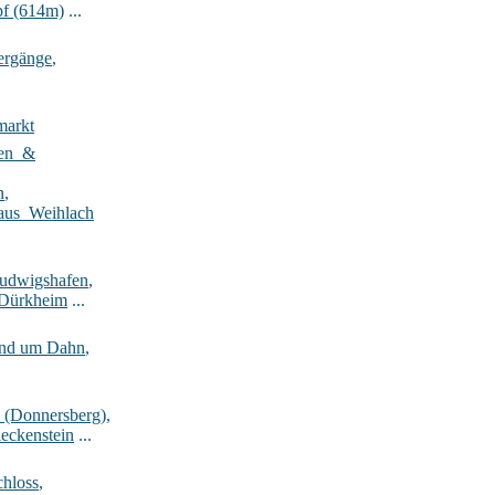
pf (614m)
...
ergänge
,
markt
ten_&
n
,
aus_Weihlach
Ludwigshafen
,
-Dürkheim
...
rund um Dahn
,
_(Donnersberg)
,
eckenstein
...
hloss
,