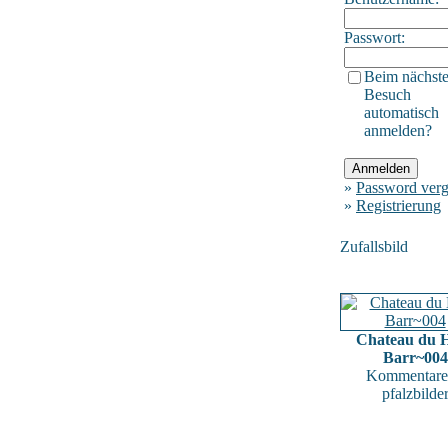
Passwort:
Beim nächst
Besuch
automatisch
anmelden?
»
Password verg
»
Registrierung
Zufallsbild
Chateau du 
Barr~004
Kommentare
pfalzbilde