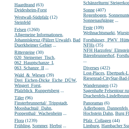
Schänzelturm/ Steigerko
Haardtrand
(63)
Deidesheim-Forst
Sonne
(407)
Regenbogen
,
Sonnenunt
Westwall-Südpfalz
(12)
Sonnenaufgänge
...
Steinfeld
Feste
(109)
Felsen
(1260)
Weihnachtsmarkt
,
Wurst
Allgemeine Informationen
,
Johanniskreuz (Pälzer Urwald)
,
Bad
Forsthäuser,_PWV_Hüt
Duerkheimer Gebiet
...
NFHs
(35)
NFH Harzofen/_Elmstei
Rittersteine
(30)
Bärenbrunnerhof
,
Forsth
020_Steinerner_Tisch
,
...
062_Hauptschanze_I
,
063_Schanze_II
...
Diverses
(422)
Lost-Places
,
Ebertpark-
Wald_&_Wiesen
(39)
Riesenrad-CityStar-Bad
Drei_Eichen-Dicke_Eiche_DÜW
,
Wingert_Forst
,
Wanderungen
(12)
Pfalzblick_Ruppertsberg
...
Sagenhafte Felsentour 
Drachenfels-Lindelbrunn
Täler
(96)
Finsterbrunnertal/_Trippstadt
,
Panoramas
(6)
Moosbachtal/_Dahn
,
Adlerbogen_Dannenfels
Poppenthal/_Wachenheim
...
Hochstein Dahn
,
Burg Fl
Flora
(1239)
Pfalz_Collagen
(44)
Frühling
,
Sommer
,
Herbst
...
Limburg
,
Hambacher Ssc