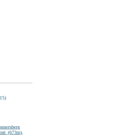
15)
onnersberg
lmit_(673m)
,