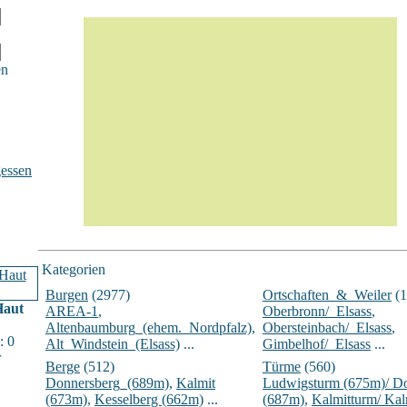
en
essen
Kategorien
Burgen
(2977)
Ortschaften_&_Weiler
(1
Haut
AREA-1
,
Oberbronn/_Elsass
,
Altenbaumburg_(ehem._Nordpfalz)
,
Obersteinbach/_Elsass
,
: 0
Alt_Windstein_(Elsass)
...
Gimbelhof/_Elsass
...
r
Berge
(512)
Türme
(560)
Donnersberg_(689m)
,
Kalmit
Ludwigsturm (675m)/ D
(673m)
,
Kesselberg (662m)
...
(687m)
,
Kalmitturm/ Ka