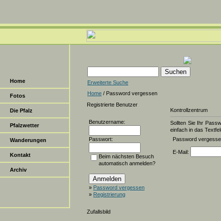
Home
Erweiterte Suche
Home
/ Password vergessen
Fotos
Registrierte Benutzer
Kontrollzentrum
Die Pfalz
Benutzername:
Sollten Sie Ihr Pass
Pfalzwetter
einfach in das Textfel
Passwort:
Password vergess
Wanderungen
E-Mail:
Kontakt
Beim nächsten Besuch
automatisch anmelden?
Archiv
»
Password vergessen
»
Registrierung
Zufallsbild