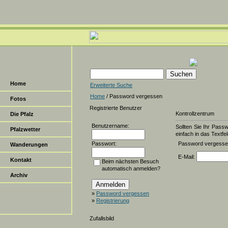
Home
Erweiterte Suche
Home
/ Password vergessen
Fotos
Registrierte Benutzer
Kontrollzentrum
Die Pfalz
Benutzername:
Sollten Sie Ihr Pass
Pfalzwetter
einfach in das Textfel
Passwort:
Password vergess
Wanderungen
E-Mail:
Kontakt
Beim nächsten Besuch
automatisch anmelden?
Archiv
»
Password vergessen
»
Registrierung
Zufallsbild