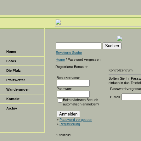
Home
Erweiterte Suche
Home
/ Password vergessen
Fotos
Registrierte Benutzer
Kontrollzentrum
Die Pfalz
Benutzername:
Sollten Sie Ihr Pass
Pfalzwetter
einfach in das Textfel
Passwort:
Password vergess
Wanderungen
E-Mail:
Kontakt
Beim nächsten Besuch
automatisch anmelden?
Archiv
»
Password vergessen
»
Registrierung
Zufallsbild