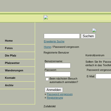
Home
Erweiterte Suche
Home
/ Password vergessen
Fotos
Registrierte Benutzer
Kontrollzentrum
Die Pfalz
Benutzername:
Sollten Sie Ihr Pass
Pfalzwetter
einfach in das Textfel
Passwort:
Password vergess
Wanderungen
E-Mail:
Kontakt
Beim nächsten Besuch
automatisch anmelden?
Archiv
»
Password vergessen
»
Registrierung
Zufallsbild