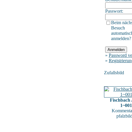
Passwort:
Beim näch
Besuch
automatisc
anmelden?
»
Password ve
»
Registrierun
Zufallsbild
Fischbach 
1~001
Kommentar
pfalzbil