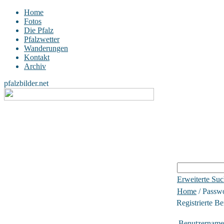
Home
Fotos
Die Pfalz
Pfalzwetter
Wanderungen
Kontakt
Archiv
pfalzbilder.net
Erweiterte Su
Home
/ Passw
Registrierte Be
Benutzername