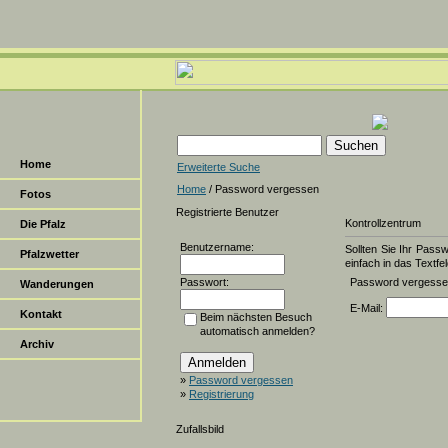
Home
Erweiterte Suche
Home
/ Password vergessen
Fotos
Registrierte Benutzer
Kontrollzentrum
Die Pfalz
Benutzername:
Sollten Sie Ihr Pass
Pfalzwetter
einfach in das Textfel
Passwort:
Password vergess
Wanderungen
E-Mail:
Kontakt
Beim nächsten Besuch
automatisch anmelden?
Archiv
»
Password vergessen
»
Registrierung
Zufallsbild