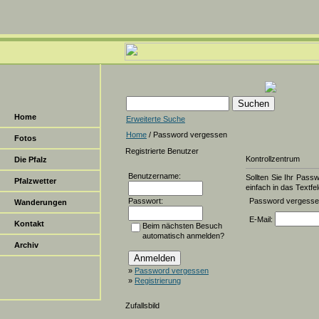
Home
Erweiterte Suche
Home
/ Password vergessen
Fotos
Registrierte Benutzer
Kontrollzentrum
Die Pfalz
Benutzername:
Sollten Sie Ihr Pass
Pfalzwetter
einfach in das Textfel
Passwort:
Password vergess
Wanderungen
E-Mail:
Kontakt
Beim nächsten Besuch
automatisch anmelden?
Archiv
»
Password vergessen
»
Registrierung
Zufallsbild