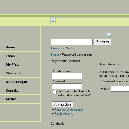
Home
Erweiterte Suche
Home
/ Password vergessen
Fotos
Registrierte Benutzer
Kontrollzentrum
Die Pfalz
Benutzername:
Sollten Sie Ihr Pass
Pfalzwetter
einfach in das Textfel
Passwort:
Password vergess
Wanderungen
E-Mail:
Kontakt
Beim nächsten Besuch
automatisch anmelden?
Archiv
»
Password vergessen
»
Registrierung
Zufallsbild