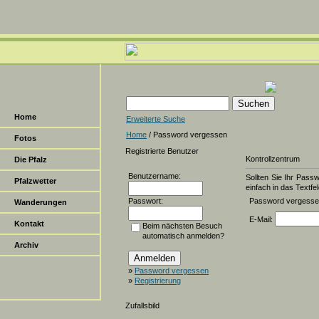
Home
Erweiterte Suche
Home
/ Password vergessen
Fotos
Registrierte Benutzer
Kontrollzentrum
Die Pfalz
Benutzername:
Sollten Sie Ihr Pass
Pfalzwetter
einfach in das Textfel
Passwort:
Password vergess
Wanderungen
E-Mail:
Kontakt
Beim nächsten Besuch
automatisch anmelden?
Archiv
»
Password vergessen
»
Registrierung
Zufallsbild