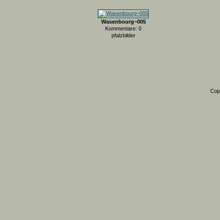
Wasenbourg~005
Kommentare: 0
pfalzbilder
Cop