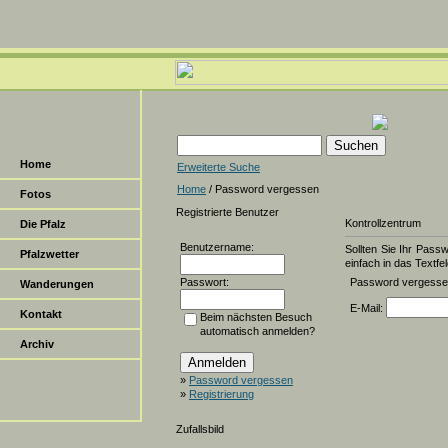
Home
Erweiterte Suche
Home
/ Password vergessen
Fotos
Registrierte Benutzer
Kontrollzentrum
Die Pfalz
Benutzername:
Sollten Sie Ihr Pass
Pfalzwetter
einfach in das Textfel
Passwort:
Password vergess
Wanderungen
E-Mail:
Kontakt
Beim nächsten Besuch
automatisch anmelden?
Archiv
»
Password vergessen
»
Registrierung
Zufallsbild