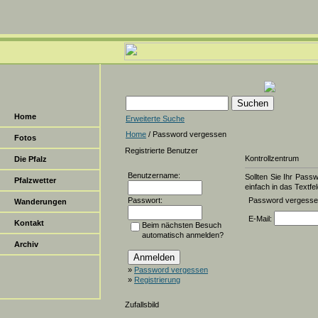
Home
Erweiterte Suche
Home
/ Password vergessen
Fotos
Registrierte Benutzer
Kontrollzentrum
Die Pfalz
Benutzername:
Sollten Sie Ihr Pass
Pfalzwetter
einfach in das Textfel
Passwort:
Password vergess
Wanderungen
E-Mail:
Kontakt
Beim nächsten Besuch
automatisch anmelden?
Archiv
»
Password vergessen
»
Registrierung
Zufallsbild