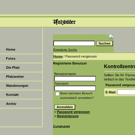
Home
Erweiterte Suche
Home
/ Password vergessen
Fotos
Registrierte Benutzer
Kontrollzent
Die Pfalz
Benutzername:
Sollten Sie Ihr Pass
Pfalzwetter
einfach in das Textfel
Passwort:
Password vergess
Wanderungen
E-Mail:
Beim nächsten Besuch
Kontakt
automatisch anmelden?
Archiv
»
Password vergessen
»
Registrierung
Zufallsbild