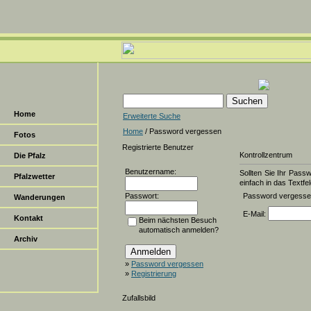
Home
Erweiterte Suche
Home
/ Password vergessen
Fotos
Registrierte Benutzer
Kontrollzentrum
Die Pfalz
Benutzername:
Sollten Sie Ihr Pass
Pfalzwetter
einfach in das Textfel
Passwort:
Password vergess
Wanderungen
E-Mail:
Kontakt
Beim nächsten Besuch
automatisch anmelden?
Archiv
»
Password vergessen
»
Registrierung
Zufallsbild