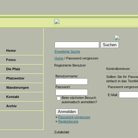
Home
Erweiterte Suche
Home
/ Password vergessen
Fotos
Registrierte Benutzer
Kontrollzentrum
Die Pfalz
Benutzername:
Sollten Sie Ihr Pass
Pfalzwetter
einfach in das Textfel
Passwort:
Password vergess
Wanderungen
E-Mail:
Kontakt
Beim nächsten Besuch
automatisch anmelden?
Archiv
»
Password vergessen
»
Registrierung
Zufallsbild