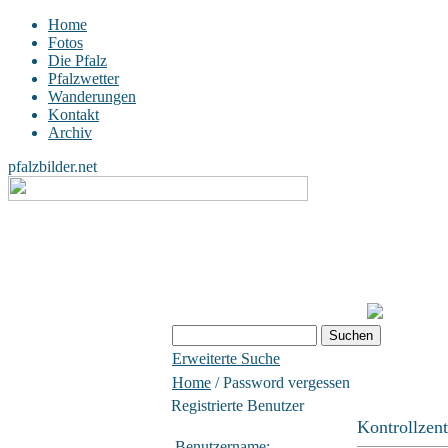
Home
Fotos
Die Pfalz
Pfalzwetter
Wanderungen
Kontakt
Archiv
pfalzbilder.net
Erweiterte Suche
Home
/ Password vergessen
Registrierte Benutzer
Kontrollzen
Benutzername: