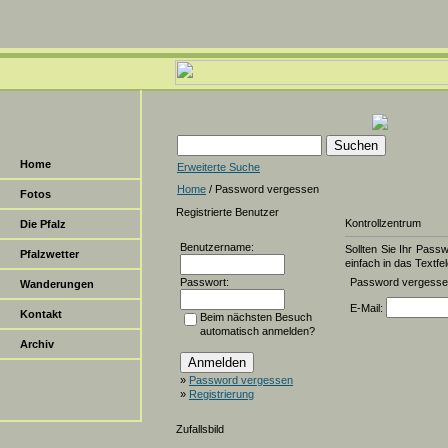
Home
Erweiterte Suche
Home
/ Password vergessen
Fotos
Registrierte Benutzer
Kontrollzentrum
Die Pfalz
Benutzername:
Sollten Sie Ihr Pass
Pfalzwetter
einfach in das Textfel
Passwort:
Password vergess
Wanderungen
E-Mail:
Kontakt
Beim nächsten Besuch
automatisch anmelden?
Archiv
»
Password vergessen
»
Registrierung
Zufallsbild