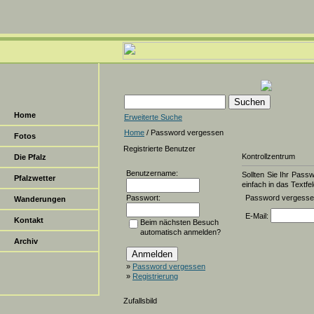
Home
Erweiterte Suche
Home
/ Password vergessen
Fotos
Registrierte Benutzer
Kontrollzentrum
Die Pfalz
Benutzername:
Sollten Sie Ihr Pass
Pfalzwetter
einfach in das Textfel
Passwort:
Password vergess
Wanderungen
E-Mail:
Kontakt
Beim nächsten Besuch
automatisch anmelden?
Archiv
»
Password vergessen
»
Registrierung
Zufallsbild