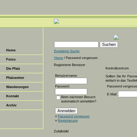
Home
Erweiterte Suche
Home
/ Password vergessen
Fotos
Registrierte Benutzer
Kontrollzentrum
Die Pfalz
Benutzername:
Sollten Sie Ihr Pass
Pfalzwetter
einfach in das Textfel
Passwort:
Password vergess
Wanderungen
E-Mail:
Kontakt
Beim nächsten Besuch
automatisch anmelden?
Archiv
»
Password vergessen
»
Registrierung
Zufallsbild